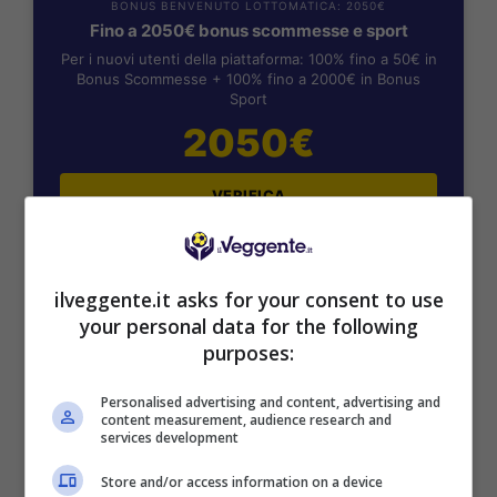
BONUS BENVENUTO LOTTOMATICA: 2050€
Fino a 2050€ bonus scommesse e sport
Per i nuovi utenti della piattaforma: 100% fino a 50€ in
Bonus Scommesse + 100% fino a 2000€ in Bonus
Sport
2050€
VERIFICA
Mostra Informazioni
ilveggente.it asks for your consent to use
your personal data for the following
SNAI
purposes:
Personalised advertising and content, advertising and
Bonus Benvenuto Sport: fino a 1.000€
content measurement, audience research and
services development
50% sul deposito fino a 50€
1000€
Store and/or access information on a device