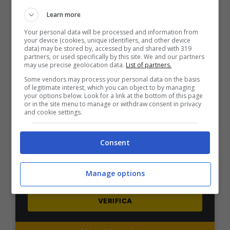
Learn more
VERIFICA
Your personal data will be processed and information from
your device (cookies, unique identifiers, and other device
data) may be stored by, accessed by and shared with 319
Mostra Informazioni
partners, or used specifically by this site. We and our partners
may use precise geolocation data.
List of partners.
Some vendors may process your personal data on the basis
PlanetWin365
of legitimate interest, which you can object to by managing
your options below. Look for a link at the bottom of this page
or in the site menu to manage or withdraw consent in privacy
and cookie settings.
BONUS PLANETWIN365: FINO A 2050€
Planetwin365: 2050€ per sport e scommesse
Iscrivendoti a PlanetWin365 ricevi: 100% fino a 2000€
Consent
in Bonus Scommesse + 100% fino a 50€ in Bonus
Sport
2050€
Manage options
VERIFICA