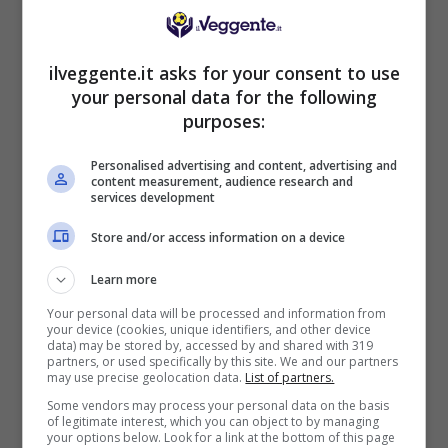
BONUS BENVENUTO LOTTOMATICA: 2050€
ilveggente.it asks for your consent to use
Fino a 2050€ bonus scommesse e sport
your personal data for the following
Per i nuovi utenti della piattaforma: 100% fino a 50€ in
purposes:
Bonus Scommesse + 100% fino a 2000€ in Bonus
Sport
Personalised advertising and content, advertising and
2050€
content measurement, audience research and
services development
VERIFICA
Store and/or access information on a device
Learn more
Mostra Informazioni
Your personal data will be processed and information from
your device (cookies, unique identifiers, and other device
data) may be stored by, accessed by and shared with 319
SNAI
partners, or used specifically by this site. We and our partners
may use precise geolocation data.
List of partners.
Some vendors may process your personal data on the basis
of legitimate interest, which you can object to by managing
Bonus Benvenuto Sport: fino a 1.000€
your options below. Look for a link at the bottom of this page