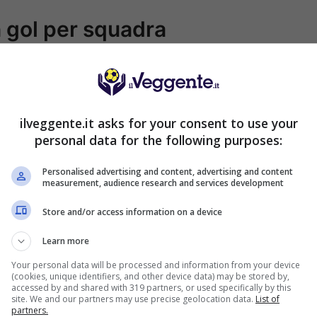
n gol per squadra
ilveggente.it asks for your consent to use your
personal data for the following purposes:
S SPORTBET: 100€ SUBITO
200€
Personalised advertising and content, advertising and content
NZA deposito + fino a 50€ di
measurement, audience research and services development
rimborso
VERIFICA
Store and/or access information on a device
deposito sport + fino a 50€ di bonus
orso sul primo deposito
Learn more
ra Informazioni
Your personal data will be processed and information from your device
(cookies, unique identifiers, and other device data) may be stored by,
accessed by and shared with 319 partners, or used specifically by this
2050€
ENVENUTO GOLDBET: 2.050€
site. We and our partners may use precise geolocation data.
List of
a 2050€ sport e casino
partners.