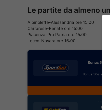
Le partite da almeno u
Albinoleffe-Alessandria ore 15:00
Carrarese-Renate ore 15:00
Piacenza-Pro Patria ore 15:00
Lecco-Novara ore 16:00
BONU
Bonus 50€ SE
Bonus 50€ senza 
rimb
Most
BONUS B
Fino 