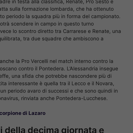
dre in testa alla classifica, Renate, Pro Sesto e
atta sulla formazione lombarda, che ha ottenuto
sto periodo la squadra più in forma del campionato.
potrà scendere in campo in questo turno
nvece lo scontro diretto tra Carrarese e Renate, una
quilibrata, tra due squadre che ambiscono a
anche la Pro Vercelli nel match interno contro la
 toscano contro il Pontedera. L’Alessandria insegue
inoleffe, una sfida che potrebbe nascondere più di
ita interessante è quella tra il Lecco e il Novara,
un periodo avaro di successi e che sono quindi in
ronavirus, rinviata anche Pontedera-Lucchese.
 scorpione di Lazaro
i della decima giornata e