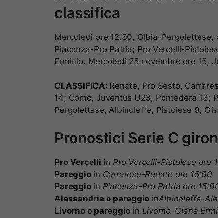
classifica
Mercoledì ore 12.30, Olbia-Pergolettese; 
Piacenza-Pro Patria; Pro Vercelli-Pistoie
Erminio. Mercoledì 25 novembre ore 15, 
CLASSIFICA:
Renate, Pro Sesto, Carrares
14; Como, Juventus U23, Pontedera 13; Pr
Pergolettese, Albinoleffe, Pistoiese 9; Gi
Pronostici Serie C giron
Pro Vercelli
in
Pro Vercelli-Pistoiese ore 
Pareggio
in
Carrarese-Renate ore 15:00
Pareggio
in
Piacenza-Pro Patria ore 15:0
Alessandria o pareggio
in
Albinoleffe-Al
Livorno o pareggio
in
Livorno-Giana Ermi