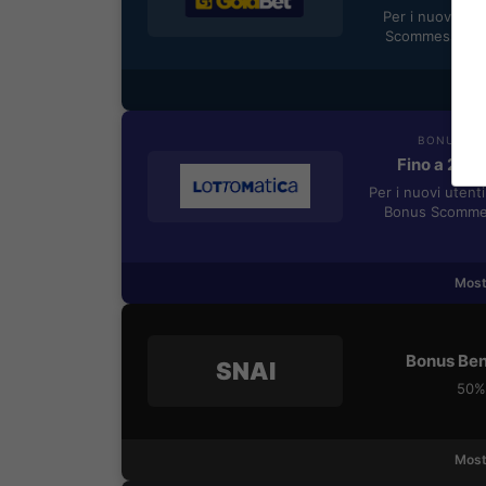
Per i nuovi reg
Scommesse + 5
Most
BONUS BE
Fino a 205
Per i nuovi utent
Bonus Scommes
Most
Bonus Ben
SNAI
50% 
Most