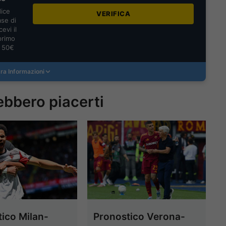
dice
VERIFICA
se di
evi il
primo
a 50€
ra Informazioni
ebbero piacerti
ico Milan-
Pronostico Verona-