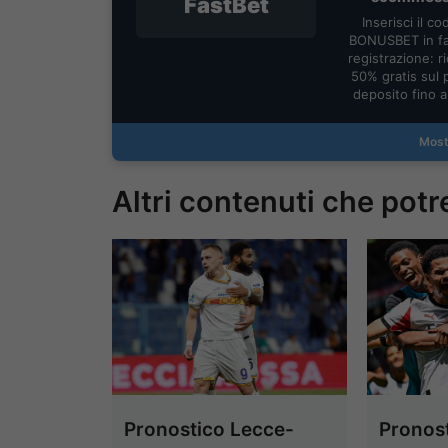
FastBet
Inserisci il co
BONUSBET in fa
registrazione: ric
50% gratis sul 
deposito fino 
Most
Altri contenuti che potr
Pronostico Lecce-
Pronost