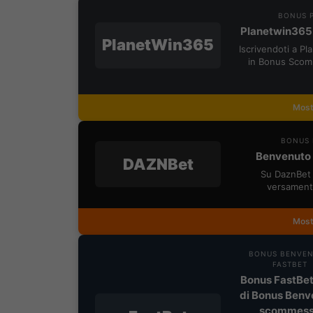
BONUS P
Planetwin365
PlanetWin365
Iscrivendoti a P
in Bonus Scom
Most
BONUS 
Benvenuto 
DAZNBet
Su DaznBet 
versament
Most
BONUS BENVE
FASTBET
Bonus FastBet
di Bonus Benv
scommes