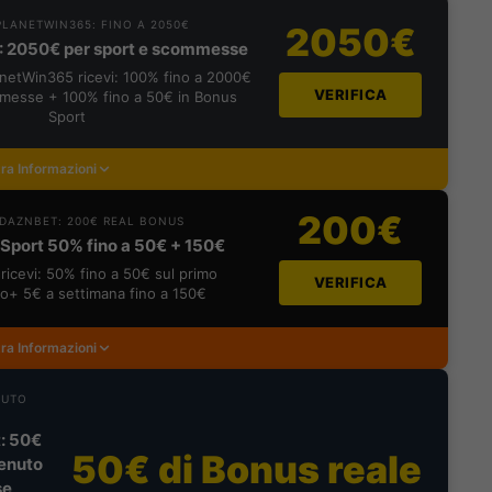
LANETWIN365: FINO A 2050€
2050€
: 2050€ per sport e scommesse
lanetWin365 ricevi: 100% fino a 2000€
VERIFICA
messe + 100% fino a 50€ in Bonus
Sport
ra Informazioni
200€
DAZNBET: 200€ REAL BONUS
Sport 50% fino a 50€ + 150€
ricevi: 50% fino a 50€ sul primo
VERIFICA
o+ 5€ a settimana fino a 150€
ra Informazioni
NUTO
: 50€
50€ di Bonus reale
enuto
se