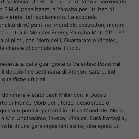
 di Valencia. Un weekend che di fatto è cominciato
a FIM di penalizzare la Yamaha per l’utilizzo di
osa vietata dal regolamento. La scuderia
alità di 50 punti nel mondiale costruttori, mentre
ti 20 punti alla Monster Energy Yamaha MotoGP e 37
a ai piloti, con Morbidelli, Quartararo e Vinales,
e chance di conquistare il titolo.
ppresentata dalla guarigione di Valentino Rossi dal
o il doppio fine settimana di Aragon, sarà quindi
qualifiche ufficiali.
a dominare è stato Jack Miller con la Ducati
e di Franco Morbidelli, terzo, desideroso di
nquistare punti importanti in ottica Mondiale. Nella
e Mir. Undicesimo, invece, Vinales. Sarà battaglia,
n vista di una gara importantissima, che aprirà un