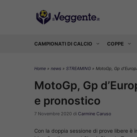
Vai
al
contenuto
CAMPIONATI DI CALCIO
COPPE
Home
»
news
»
STREAMING
»
MotoGp, Gp d’Europa:
MotoGp, Gp d’Europa
e pronostico
7 Novembre 2020
di
Carmine Caruso
Con la doppia sessione di prove libere è i