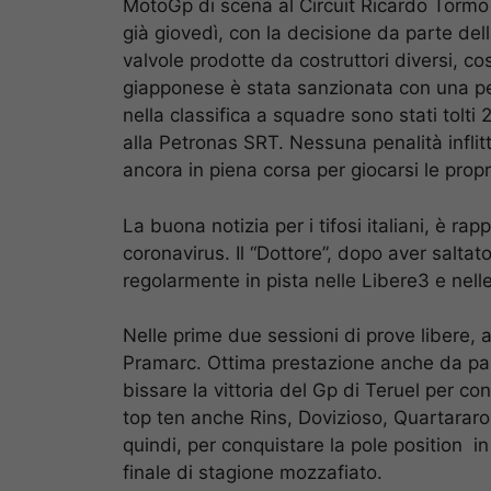
MotoGp di scena al Circuit Ricardo Tormo
già giovedì, con la decisione da parte dell
valvole prodotte da costruttori diversi, c
giapponese è stata sanzionata con una pen
nella classifica a squadre sono stati tol
alla Petronas SRT. Nessuna penalità inflitt
ancora in piena corsa per giocarsi le propri
La buona notizia per i tifosi italiani, è ra
coronavirus. Il “Dottore”, dopo aver saltat
regolarmente in pista nelle Libere3 e nelle 
Nelle prime due sessioni di prove libere, 
Pramarc. Ottima prestazione anche da part
bissare la vittoria del Gp di Teruel per co
top ten anche Rins, Dovizioso, Quartararo 
quindi, per conquistare la pole position i
finale di stagione mozzafiato.