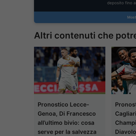
deposito fino 
Most
Altri contenuti che potr
Pronostico Lecce-
Pronost
Genoa, Di Francesco
Cagliar
all’ultimo bivio: cosa
Champio
serve per la salvezza
Diavol