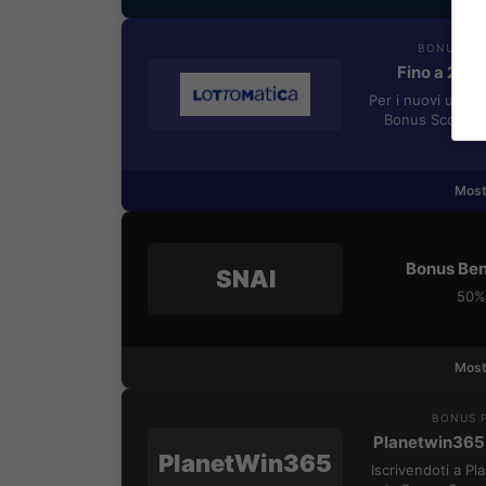
BONUS BE
Fino a 205
Per i nuovi utent
Bonus Scommes
Most
Bonus Ben
SNAI
50% 
Most
BONUS P
Planetwin365
PlanetWin365
Iscrivendoti a P