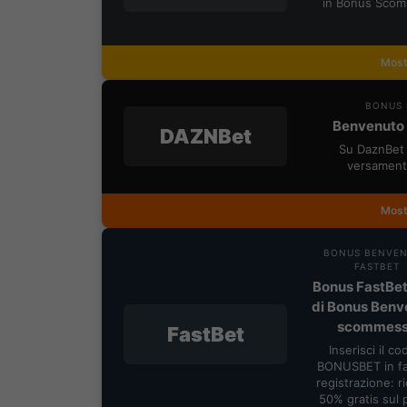
in Bonus Scom
Most
BONUS 
Benvenuto 
DAZNBet
Su DaznBet 
versament
Most
BONUS BENVE
FASTBET
Bonus FastBet
di Bonus Benv
scommes
FastBet
Inserisci il co
BONUSBET in fa
registrazione: ric
50% gratis sul 