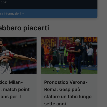
a 50€
ra Informazioni
ebbero piacerti
ico Milan-
Pronostico Verona-
i: match point
Roma: Gasp può
ns per il
sfatare un tabù lungo
o
sette anni