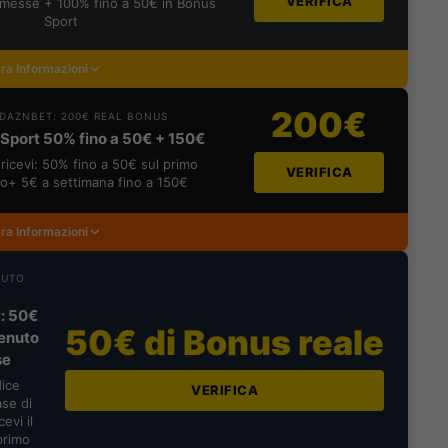
VERIFICA
messe + 100% fino a 50€ in Bonus
Sport
ra Informazioni
200€
DAZNBET: 200€ REAL BONUS
Sport 50% fino a 50€ + 150€
ricevi: 50% fino a 50€ sul primo
VERIFICA
o+ 5€ a settimana fino a 150€
ra Informazioni
NUTO
: 50€
50€ di Bonus reale
enuto
se
dice
VERIFICA
se di
evi il
primo