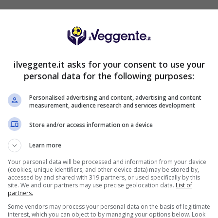
 Morbidelli, seguito da Takaaki Nakagami e Alex
ilveggente.it asks for your consent to use your
S SPORTBET: 100€ SUBITO
personal data for the following purposes:
200€
NZA deposito + fino a 50€ di
rimborso
Personalised advertising and content, advertising and content
VERIFICA
measurement, audience research and services development
deposito sport + fino a 50€ di bonus
orso sul primo deposito
Store and/or access information on a device
ra Informazioni
Learn more
2050€
Your personal data will be processed and information from your device
ENVENUTO GOLDBET: 2.050€
(cookies, unique identifiers, and other device data) may be stored by,
a 2050€ sport e casino
accessed by and shared with 319 partners, or used specifically by this
istrati: 100% fino a 2.000€ in Bonus
site. We and our partners may use precise geolocation data.
List of
VERIFICA
partners.
0% del primo deposito fino a 50€
Some vendors may process your personal data on the basis of legitimate
interest, which you can object to by managing your options below. Look
ra Informazioni