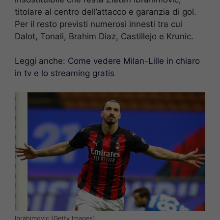
titolare al centro dell’attacco e garanzia di gol.
Per il resto previsti numerosi innesti tra cui
Dalot, Tonali, Brahim Diaz, Castillejo e Krunic.
Leggi anche:
Come vedere Milan-Lille in chiaro
in tv e lo streaming gratis
Ibrahimovic (Getty Images)