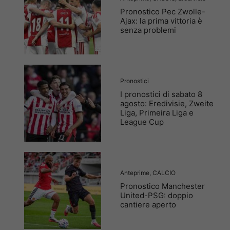
Pronostico Pec Zwolle-
Ajax: la prima vittoria è
senza problemi
Pronostici
I pronostici di sabato 8
agosto: Eredivisie, Zweite
Liga, Primeira Liga e
League Cup
Anteprime
,
CALCIO
Pronostico Manchester
United-PSG: doppio
cantiere aperto