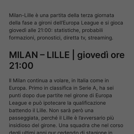
Milan-Lille è una partita della terza giornata
della fase a gironi dell’Europa League e si gioca
giovedì alle 21:00: statistiche, probabili
formazioni, pronostici, diretta tv, streaming.
MILAN – LILLE | giovedì ore
21:00
Il Milan continua a volare, in Italia come in
Europa. Primo in classifica in Serie A, ha sei
punti dopo due partite nel girone di Europa
League e può ipotecare la qualificazione
battendo il Lille. Non sarà però una
passeggiata, perché il Lille è l’avversario più
insidioso del girone. Una squadra che nel corso
degli ultimi anni pur cedendo di stagione in