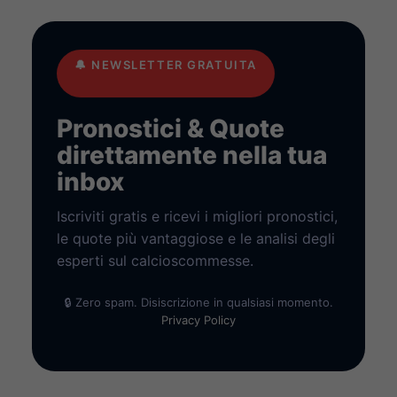
🔔
NEWSLETTER GRATUITA
Pronostici & Quote
direttamente nella tua
inbox
Iscriviti gratis e ricevi i migliori pronostici,
le quote più vantaggiose e le analisi degli
esperti sul calcioscommesse.
🔒 Zero spam. Disiscrizione in qualsiasi momento.
Privacy Policy