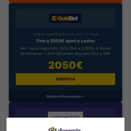
BONUS BENVENUTO GOLDBET: 2.050€
Fino a 2050€ sport e casino
Per i nuovi registrati: 100% fino a 2.000€ in Bonus
Scommesse + 50% del primo deposito fino a 50€
2050€
VERIFICA
Mostra Informazioni