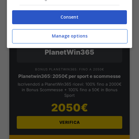
VERIFICA
Consent
Mostra Informazioni
Manage options
PlanetWin365
BONUS PLANETWIN365: FINO A 2050€
Planetwin365: 2050€ per sport e scommesse
Iscrivendoti a PlanetWin365 ricevi: 100% fino a 2000€
in Bonus Scommesse + 100% fino a 50€ in Bonus
Sport
2050€
VERIFICA