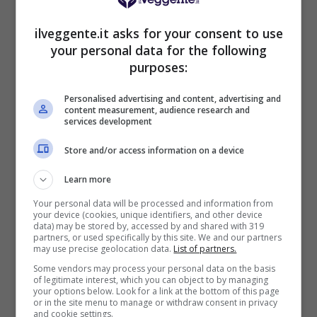
BONUS BENVENUTO LOTTOMATICA: 2050€
Fino a 2050€ bonus scommesse e sport
ilveggente.it asks for your consent to use
Per i nuovi utenti della piattaforma: 100% fino a 50€ in
your personal data for the following
Bonus Scommesse + 100% fino a 2000€ in Bonus
purposes:
Sport
2050€
Personalised advertising and content, advertising and
content measurement, audience research and
services development
VERIFICA
Store and/or access information on a device
Mostra Informazioni
Learn more
Your personal data will be processed and information from
your device (cookies, unique identifiers, and other device
SNAI
data) may be stored by, accessed by and shared with 319
partners, or used specifically by this site. We and our partners
may use precise geolocation data.
List of partners.
Bonus Benvenuto Sport: fino a 1.000€
Some vendors may process your personal data on the basis
of legitimate interest, which you can object to by managing
50% sul deposito fino a 50€
your options below. Look for a link at the bottom of this page
1000€
or in the site menu to manage or withdraw consent in privacy
and cookie settings.