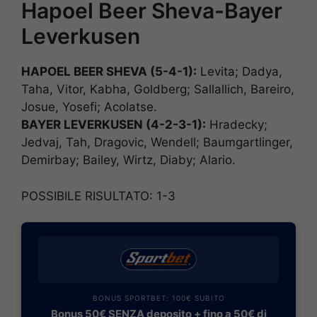
Hapoel Beer Sheva-Bayer
Leverkusen
HAPOEL BEER SHEVA (5-4-1):
Levita; Dadya,
Taha, Vitor, Kabha, Goldberg; Sallallich, Bareiro,
Josue, Yosefi; Acolatse.
BAYER LEVERKUSEN (4-2-3-1):
Hradecky;
Jedvaj, Tah, Dragovic, Wendell; Baumgartlinger,
Demirbay; Bailey, Wirtz, Diaby; Alario.
POSSIBILE RISULTATO: 1-3
BONUS SPORTBET: 100€ SUBITO
Bonus 50€ SENZA deposito + fino a 50€ di