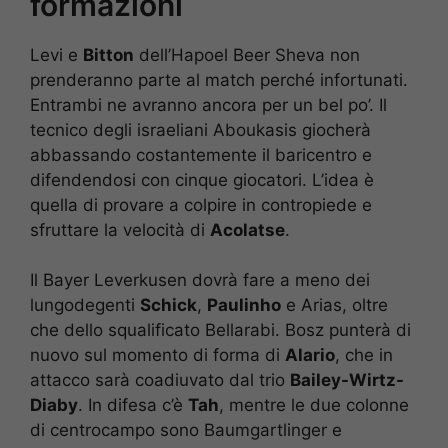
formazioni
Levi e
Bitton
dell’Hapoel Beer Sheva non
prenderanno parte al match perché infortunati.
Entrambi ne avranno ancora per un bel po’. Il
tecnico degli israeliani Aboukasis giocherà
abbassando costantemente il baricentro e
difendendosi con cinque giocatori. L’idea è
quella di provare a colpire in contropiede e
sfruttare la velocità di
Acolatse
.
Il Bayer Leverkusen dovrà fare a meno dei
lungodegenti
Schick
,
Paulinho
e Arias, oltre
che dello squalificato Bellarabi. Bosz punterà di
nuovo sul momento di forma di
Alario
, che in
attacco sarà coadiuvato dal trio
Bailey-Wirtz-
Diaby
. In difesa c’è
Tah
, mentre le due colonne
di centrocampo sono Baumgartlinger e