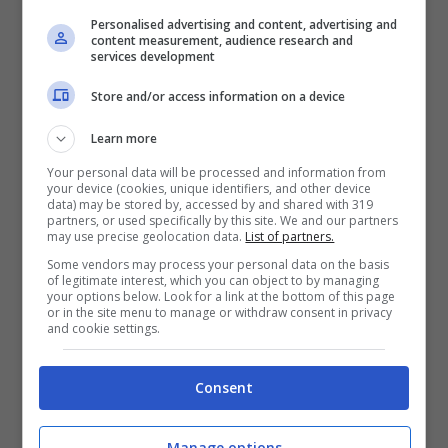
Personalised advertising and content, advertising and
VERIFICA
content measurement, audience research and
services development
Store and/or access information on a device
Mostra Informazioni
Learn more
Your personal data will be processed and information from
your device (cookies, unique identifiers, and other device
data) may be stored by, accessed by and shared with 319
partners, or used specifically by this site. We and our partners
BONUS BENVENUTO LOTTOMATICA: 2050€
may use precise geolocation data.
List of partners.
Fino a 2050€ bonus scommesse e sport
Some vendors may process your personal data on the basis
Per i nuovi utenti della piattaforma: 100% fino a 50€ in
of legitimate interest, which you can object to by managing
Bonus Scommesse + 100% fino a 2000€ in Bonus
your options below. Look for a link at the bottom of this page
Sport
or in the site menu to manage or withdraw consent in privacy
and cookie settings.
2050€
Consent
VERIFICA
Manage options