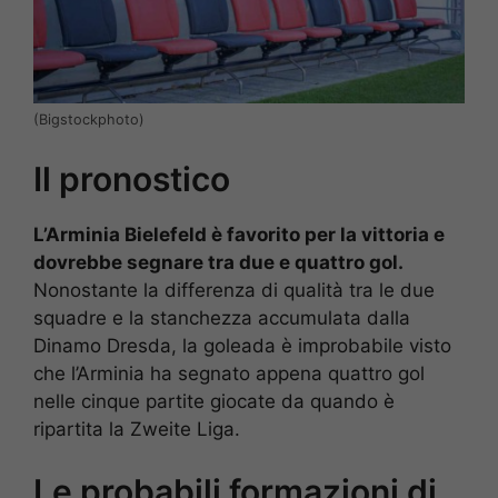
(Bigstockphoto)
Il pronostico
L’Arminia Bielefeld è favorito per la vittoria e
dovrebbe segnare tra due e quattro gol.
Nonostante la differenza di qualità tra le due
squadre e la stanchezza accumulata dalla
Dinamo Dresda, la goleada è improbabile visto
che l’Arminia ha segnato appena quattro gol
nelle cinque partite giocate da quando è
ripartita la Zweite Liga.
Le probabili formazioni di