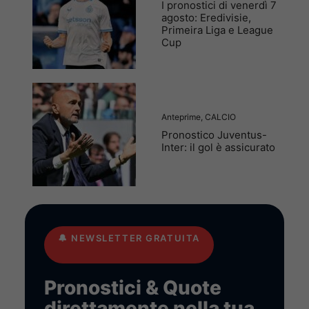
I pronostici di venerdì 7
agosto: Eredivisie,
Primeira Liga e League
Cup
Anteprime
,
CALCIO
Pronostico Juventus-
Inter: il gol è assicurato
🔔
NEWSLETTER GRATUITA
Pronostici & Quote
direttamente nella tua