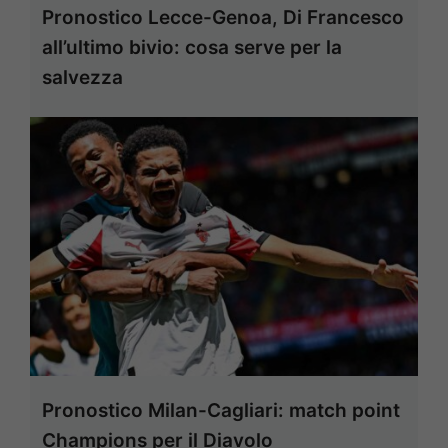
Pronostico Lecce-Genoa, Di Francesco
all’ultimo bivio: cosa serve per la
salvezza
Pronostico Milan-Cagliari: match point
Champions per il Diavolo