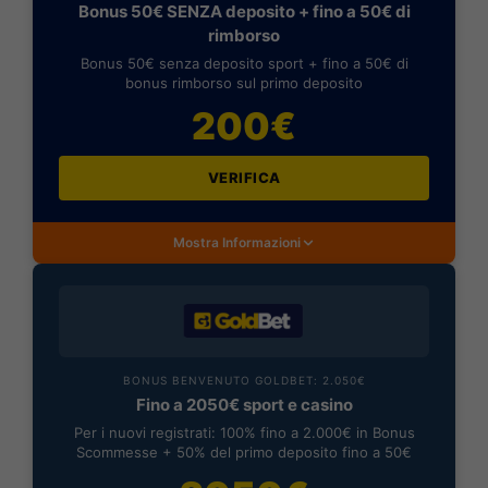
Bonus 50€ SENZA deposito + fino a 50€ di
rimborso
Bonus 50€ senza deposito sport + fino a 50€ di
bonus rimborso sul primo deposito
200€
VERIFICA
Mostra Informazioni
BONUS BENVENUTO GOLDBET: 2.050€
Fino a 2050€ sport e casino
Per i nuovi registrati: 100% fino a 2.000€ in Bonus
Scommesse + 50% del primo deposito fino a 50€