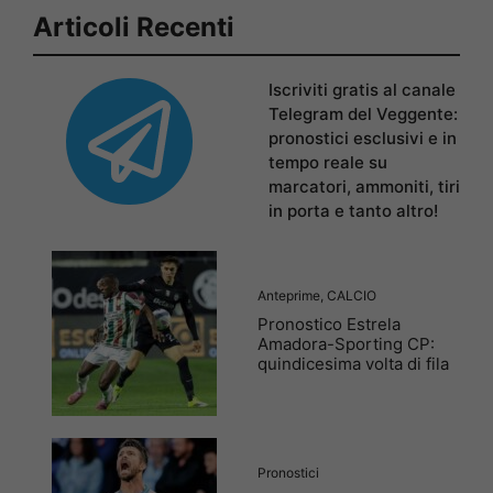
Articoli Recenti
Iscriviti gratis al canale
Telegram del Veggente:
pronostici esclusivi e in
tempo reale su
marcatori, ammoniti, tiri
in porta e tanto altro!
Anteprime
,
CALCIO
Pronostico Estrela
Amadora-Sporting CP:
quindicesima volta di fila
Pronostici