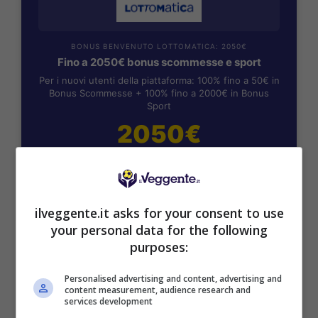
BONUS BENVENUTO LOTTOMATICA: 2050€
Fino a 2050€ bonus scommesse e sport
Per i nuovi utenti della piattaforma: 100% fino a 50€ in
Bonus Scommesse + 100% fino a 2000€ in Bonus
Sport
2050€
VERIFICA
ilveggente.it asks for your consent to use
Mostra Informazioni
your personal data for the following
purposes:
SNAI
Personalised advertising and content, advertising and
content measurement, audience research and
services development
Bonus Benvenuto Sport: fino a 1.000€