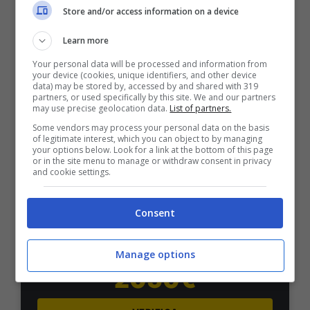
50% sul deposito fino a 50€
Store and/or access information on a device
1000€
Learn more
Your personal data will be processed and information from
VERIFICA
your device (cookies, unique identifiers, and other device
data) may be stored by, accessed by and shared with 319
partners, or used specifically by this site. We and our partners
Mostra Informazioni
may use precise geolocation data.
List of partners.
Some vendors may process your personal data on the basis
of legitimate interest, which you can object to by managing
your options below. Look for a link at the bottom of this page
PlanetWin365
or in the site menu to manage or withdraw consent in privacy
and cookie settings.
BONUS PLANETWIN365: FINO A 2050€
Planetwin365: 2050€ per sport e scommesse
Consent
Iscrivendoti a PlanetWin365 ricevi: 100% fino a 2000€
in Bonus Scommesse + 100% fino a 50€ in Bonus
Sport
Manage options
2050€