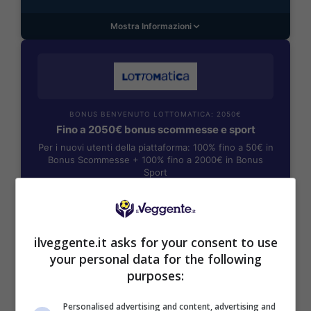
Mostra Informazioni
BONUS BENVENUTO LOTTOMATICA: 2050€
Fino a 2050€ bonus scommesse e sport
Per i nuovi utenti della piattaforma: 100% fino a 50€ in
Bonus Scommesse + 100% fino a 2000€ in Bonus
Sport
2050€
VERIFICA
ilveggente.it asks for your consent to use
your personal data for the following
purposes:
Mostra Informazioni
Personalised advertising and content, advertising and