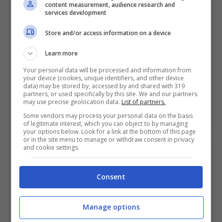
content measurement, audience research and
SNAI
services development
Store and/or access information on a device
Bonus Benvenuto Sport: fino a 1.000€
50% sul deposito fino a 50€
Learn more
1000€
Your personal data will be processed and information from
your device (cookies, unique identifiers, and other device
data) may be stored by, accessed by and shared with 319
partners, or used specifically by this site. We and our partners
VERIFICA
may use precise geolocation data.
List of partners.
Some vendors may process your personal data on the basis
of legitimate interest, which you can object to by managing
Mostra Informazioni
your options below. Look for a link at the bottom of this page
or in the site menu to manage or withdraw consent in privacy
and cookie settings.
PlanetWin365
Consent
BONUS PLANETWIN365: FINO A 2050€
Planetwin365: 2050€ per sport e scommesse
Manage options
Iscrivendoti a PlanetWin365 ricevi: 100% fino a 2000€
in Bonus Scommesse + 100% fino a 50€ in Bonus