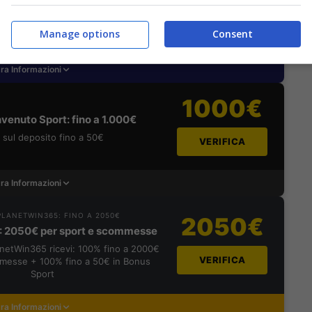
i della piattaforma: 100% fino a 50€ in
VERIFICA
se + 100% fino a 2000€ in Bonus
Manage options
Consent
Sport
ra Informazioni
1000€
venuto Sport: fino a 1.000€
sul deposito fino a 50€
VERIFICA
ra Informazioni
LANETWIN365: FINO A 2050€
2050€
: 2050€ per sport e scommesse
lanetWin365 ricevi: 100% fino a 2000€
VERIFICA
messe + 100% fino a 50€ in Bonus
Sport
ra Informazioni