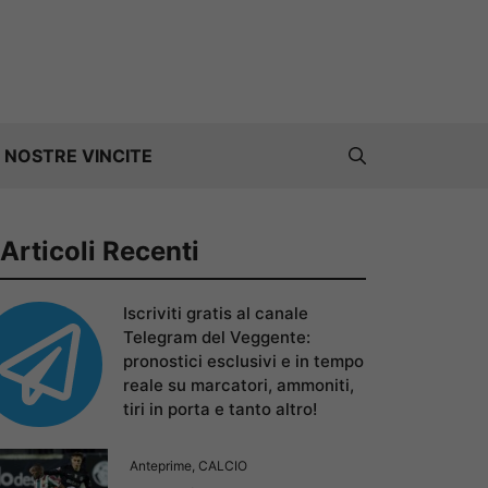
 NOSTRE VINCITE
Articoli Recenti
Iscriviti gratis al canale
Telegram del Veggente:
pronostici esclusivi e in tempo
reale su marcatori, ammoniti,
tiri in porta e tanto altro!
Anteprime
,
CALCIO