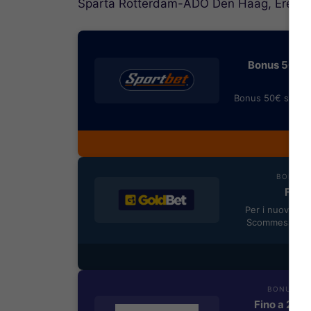
Sparta Rotterdam-ADO Den Haag, Eredivis
BONU
Bonus 50€ SE
Bonus 50€ senza 
rimb
Most
BONUS B
Fino 
Per i nuovi reg
Scommesse + 5
Most
BONUS BE
Fino a 205