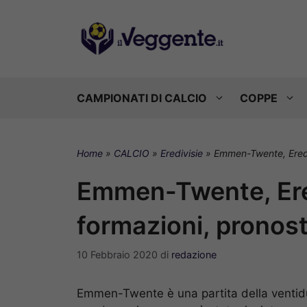
Vai
al
contenuto
CAMPIONATI DI CALCIO
COPPE
Home
»
CALCIO
»
Eredivisie
»
Emmen-Twente, Erediv
Emmen-Twente, Ered
formazioni, pronost
10 Febbraio 2020
di
redazione
Emmen-Twente è una partita della ventidue