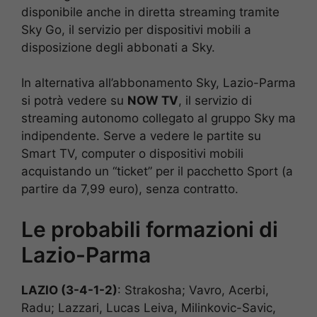
disponibile anche in diretta streaming tramite
Sky Go, il servizio per dispositivi mobili a
disposizione degli abbonati a Sky.
In alternativa all’abbonamento Sky, Lazio-Parma
si potrà vedere su
NOW TV
, il servizio di
streaming autonomo collegato al gruppo Sky ma
indipendente. Serve a vedere le partite su
Smart TV, computer o dispositivi mobili
acquistando un “ticket” per il pacchetto Sport (a
partire da 7,99 euro), senza contratto.
Le probabili formazioni di
Lazio-Parma
LAZIO (3-4-1-2)
: Strakosha; Vavro, Acerbi,
Radu; Lazzari, Lucas Leiva, Milinkovic-Savic,