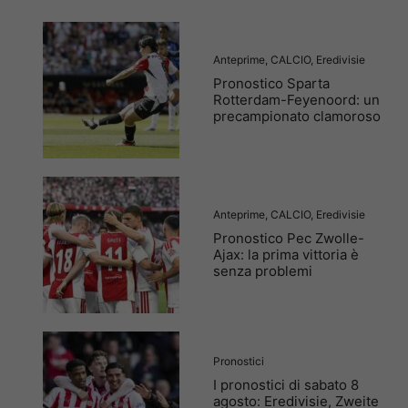
Anteprime
,
CALCIO
,
Eredivisie
Pronostico Sparta
Rotterdam-Feyenoord: un
precampionato clamoroso
Anteprime
,
CALCIO
,
Eredivisie
Pronostico Pec Zwolle-
Ajax: la prima vittoria è
senza problemi
Pronostici
I pronostici di sabato 8
agosto: Eredivisie, Zweite