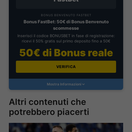
BONUS BENVENUTO FASTBET
Bonus FastBet: 50€ di Bonus Benvenuto
scommesse
Inserisci il codice BONUSBET in fase di registrazione:
ricevi il 50% gratis sul primo deposito fino a 50€
50€ di Bonus reale
VERIFICA
Mostra Informazioni
Altri contenuti che
potrebbero piacerti