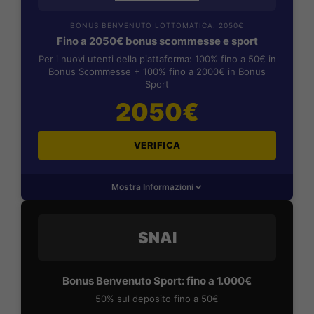
BONUS BENVENUTO LOTTOMATICA: 2050€
Fino a 2050€ bonus scommesse e sport
Per i nuovi utenti della piattaforma: 100% fino a 50€ in
Bonus Scommesse + 100% fino a 2000€ in Bonus
Sport
2050€
VERIFICA
Mostra Informazioni
SNAI
Bonus Benvenuto Sport: fino a 1.000€
50% sul deposito fino a 50€