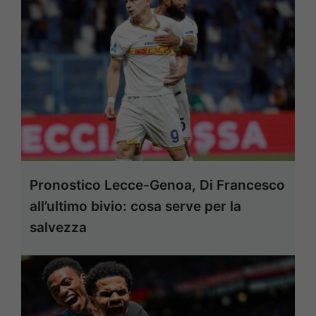
Pronostico Lecce-Genoa, Di Francesco
all’ultimo bivio: cosa serve per la
salvezza