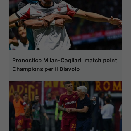
Pronostico Milan-Cagliari: match point
Champions per il Diavolo