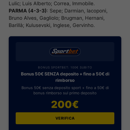
Lulic; Luis Alberto; Correa, Immobile.
PARMA (4-3-3)
: Sepe; Darmian, Iacoponi,
Bruno Alves, Gagliolo; Brugman, Hernani,
Barillà; Kulusevski, Inglese, Gervinho.
BONUS SPORTBET: 100€ SUBITO
Bonus 50€ SENZA deposito + fino a 50€ di
rimborso
Bonus 50€ senza deposito sport + fino a 50€ di
bonus rimborso sul primo deposito
200€
VERIFICA