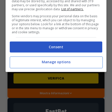
data) may be stored by, accessed by and shared with 319
partners, or used specifically by this site. We and our partners
Mostra Informazioni
may use precise geolocation data.
List of partners.
Some vendors may process your personal data on the basis
of legitimate interest, which you can object to by managing
your options below. Look for a link at the bottom of this page
DAZNBet
or in the site menu to manage or withdraw consent in privacy
and cookie settings.
BONUS DAZNBET: 200€ REAL BONUS
Benvenuto Sport 50% fino a 50€ + 150€
Consent
Su DaznBet ricevi: 50% fino a 50€ sul primo
versamento+ 5€ a settimana fino a 150€
Manage options
200€
VERIFICA
Mostra Informazioni
FastBet