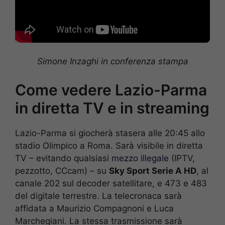
Simone Inzaghi in conferenza stampa
Come vedere Lazio-Parma
in diretta TV e in streaming
Lazio-Parma si giocherà stasera alle 20:45 allo
stadio Olimpico a Roma. Sarà visibile in diretta
TV – evitando qualsiasi
mezzo illegale
(IPTV,
pezzotto, CCcam) – su
Sky Sport Serie A HD
, al
canale 202 sul decoder satellitare, e 473 e 483
del digitale terrestre. La telecronaca sarà
affidata a Maurizio Compagnoni e Luca
Marchegiani. La stessa trasmissione sarà