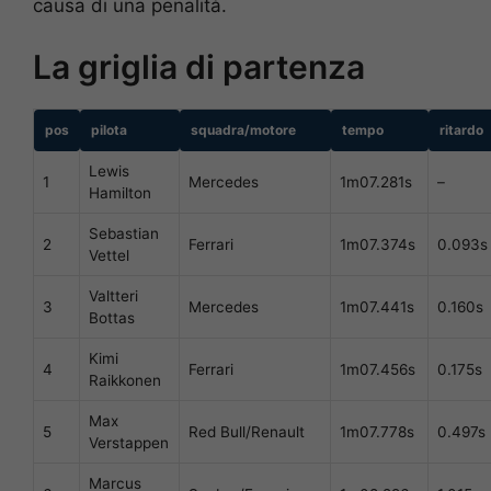
causa di una penalità.
La griglia di partenza
pos
pilota
squadra/motore
tempo
ritardo
Lewis
1
Mercedes
1m07.281s
–
Hamilton
Sebastian
2
Ferrari
1m07.374s
0.093s
Vettel
Valtteri
3
Mercedes
1m07.441s
0.160s
Bottas
Kimi
4
Ferrari
1m07.456s
0.175s
Raikkonen
Max
5
Red Bull/Renault
1m07.778s
0.497s
Verstappen
Marcus