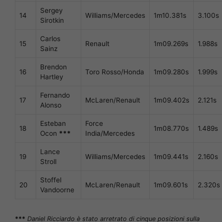
Sergey
14
Williams/Mercedes
1m10.381s
3.100s
Sirotkin
Carlos
15
Renault
1m09.269s
1.988s
Sainz
Brendon
16
Toro Rosso/Honda
1m09.280s
1.999s
Hartley
Fernando
17
McLaren/Renault
1m09.402s
2.121s
Alonso
Esteban
Force
18
1m08.770s
1.489s
Ocon
***
India/Mercedes
Lance
19
Williams/Mercedes
1m09.441s
2.160s
Stroll
Stoffel
20
McLaren/Renault
1m09.601s
2.320s
Vandoorne
***
Daniel Ricciardo è stato arretrato di cinque posizioni sulla