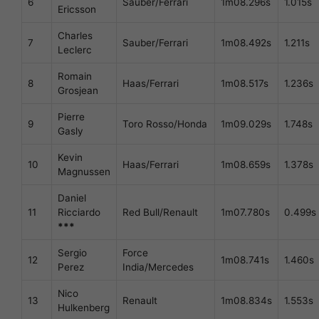
6
Sauber/Ferrari
1m08.296s
1.015s
Ericsson
Charles
7
Sauber/Ferrari
1m08.492s
1.211s
Leclerc
Romain
8
Haas/Ferrari
1m08.517s
1.236s
Grosjean
Pierre
9
Toro Rosso/Honda
1m09.029s
1.748s
Gasly
Kevin
10
Haas/Ferrari
1m08.659s
1.378s
Magnussen
Daniel
11
Ricciardo
Red Bull/Renault
1m07.780s
0.499s
***
Sergio
Force
12
1m08.741s
1.460s
Perez
India/Mercedes
Nico
13
Renault
1m08.834s
1.553s
Hulkenberg