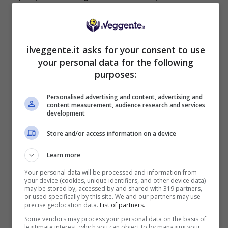
siano ancora vicine al “treno” delle più veloci).
Non è facilissimo prevedere l’evoluzione della
gara. Come indicato da Hamilton in conferenza
ilveggente.it asks for your consent to use
stampa, la Ferrari è sembrata la macchina più
your personal data for the following
veloce in assetto di gara e con gomme soft. Ha
purposes:
però avuto qualche problema di uniformità
Personalised advertising and content, advertising and
(blistering) nell’usura delle gomme di tipo
content measurement, audience research and services
supersoft, quelle che dovrebbe usare nella
development
seconda parte della gara. A complicare i piani
Store and/or access information on a device
della Ferrari potrebbe peraltro contribuire il fatto
che stavolta anche Valtteri Bottas è sembrato in
Learn more
buona forma e in grado di lottare per la vittoria,
Your personal data will be processed and information from
non avendo peraltro più alcun “ordine di
your device (cookies, unique identifiers, and other device data)
scuderia” da rispettare.
may be stored by, accessed by and shared with 319 partners,
or used specifically by this site. We and our partners may use
precise geolocation data.
List of partners.
PILOTA VINCENTE: Lewis Hamilton
Some vendors may process your personal data on the basis of
legitimate interest, which you can object to by managing your