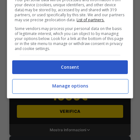
2050€
your device (cookies, unique identifiers, and other device
data) may be stored by, accessed by and shared with 319
partners, or used specifically by this site. We and our partners
VERIFICA
may use precise geolocation data.
List of partners.
Some vendors may process your personal data on the basis
of legitimate interest, which you can object to by managing
Mostra Informazioni
your options below. Look for a link at the bottom of this page
or in the site menu to manage or withdraw consent in privacy
and cookie settings.
SNAI
Consent
Bonus Benvenuto Sport: fino a 1.000€
50% sul deposito fino a 50€
Manage options
1000€
VERIFICA
Mostra Informazioni