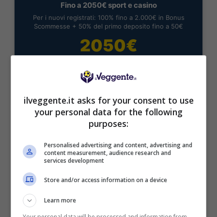
Fino a 2050€ sport e casino
Per i nuovi registrati: 100% fino a 2.000€ in Bonus
Scommesse + 50% del primo deposito fino a 50€
2050€
VERIFICA
Mostra Informazioni
ilveggente.it asks for your consent to use
your personal data for the following
purposes:
Personalised advertising and content, advertising and
content measurement, audience research and
BONUS BENVENUTO LOTTOMATICA: 2050€
services development
Fino a 2050€ bonus scommesse e sport
Store and/or access information on a device
Per i nuovi utenti della piattaforma: 100% fino a 50€ in
Bonus Scommesse + 100% fino a 2000€ in Bonus
Sport
Learn more
Your personal data will be processed and information from