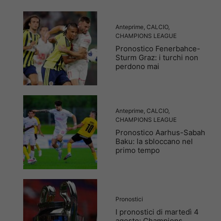
Anteprime
,
CALCIO
,
CHAMPIONS LEAGUE
Pronostico Fenerbahce-
Sturm Graz: i turchi non
perdono mai
Anteprime
,
CALCIO
,
CHAMPIONS LEAGUE
Pronostico Aarhus-Sabah
Baku: la sbloccano nel
primo tempo
Pronostici
I pronostici di martedì 4
agosto: Champions