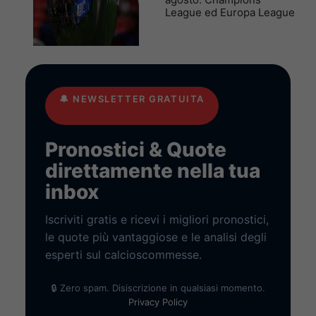
League ed Europa League
🔔
NEWSLETTER GRATUITA
Pronostici & Quote
direttamente nella tua
inbox
Iscriviti gratis e ricevi i migliori pronostici,
le quote più vantaggiose e le analisi degli
esperti sul calcioscommesse.
🔒 Zero spam. Disiscrizione in qualsiasi momento.
Privacy Policy