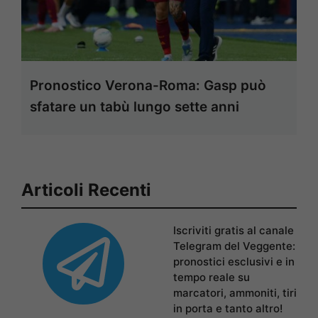
Pronostico Verona-Roma: Gasp può
sfatare un tabù lungo sette anni
Articoli Recenti
Iscriviti gratis al canale
Telegram del Veggente:
pronostici esclusivi e in
tempo reale su
marcatori, ammoniti, tiri
in porta e tanto altro!