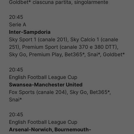
Goldbet* ciascuna partita, singolarmente
20:45
Serie A
Inter-Sampdoria
Sky Sport 1 (canale 201), Sky Calcio 1 (canale
251), Premium Sport (canale 370 e 380 DTT),
Sky Go, Premium Play, Bet365*, Snai*, Goldbet*
20:45
English Football League Cup
Swansea-Manchester United
Fox Sports (canale 204), Sky Go, Bet365*,
Snai*
20:45
English Football League Cup
Arsenal-Norwich, Bournemouth-