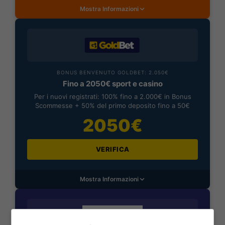
Mostra Informazioni
BONUS BENVENUTO GOLDBET: 2.050€
Fino a 2050€ sport e casino
Per i nuovi registrati: 100% fino a 2.000€ in Bonus
Scommesse + 50% del primo deposito fino a 50€
2050€
VERIFICA
Mostra Informazioni