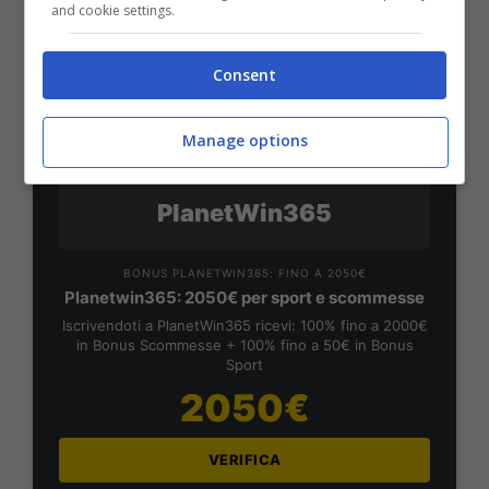
1000€
and cookie settings.
VERIFICA
Consent
Mostra Informazioni
Manage options
PlanetWin365
BONUS PLANETWIN365: FINO A 2050€
Planetwin365: 2050€ per sport e scommesse
Iscrivendoti a PlanetWin365 ricevi: 100% fino a 2000€
in Bonus Scommesse + 100% fino a 50€ in Bonus
Sport
2050€
VERIFICA