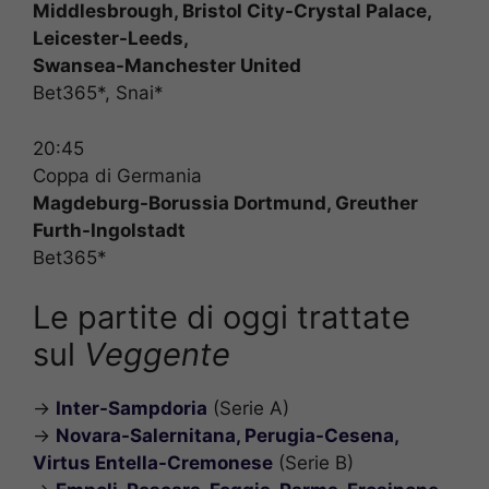
Middlesbrough, Bristol City-Crystal Palace,
Leicester-Leeds,
Swansea-Manchester United
Bet365*, Snai*
20:45
Coppa di Germania
Magdeburg-Borussia Dortmund, Greuther
Furth-Ingolstadt
Bet365*
Le partite di oggi trattate
sul
Veggente
→
Inter-Sampdoria
(Serie A)
→
Novara-Salernitana, Perugia-Cesena,
Virtus Entella-Cremonese
(Serie B)