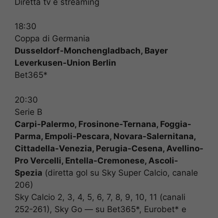
Diretta tv e streaming
18:30
Coppa di Germania
Dusseldorf-Monchengladbach, Bayer
Leverkusen-Union Berlin
Bet365*
20:30
Serie B
Carpi-Palermo, Frosinone-Ternana, Foggia-
Parma, Empoli-Pescara, Novara-Salernitana,
Cittadella-Venezia, Perugia-Cesena, Avellino-
Pro Vercelli, Entella-Cremonese, Ascoli-
Spezia
(diretta gol su Sky Super Calcio, canale
206)
Sky Calcio 2, 3, 4, 5, 6, 7, 8, 9, 10, 11 (canali
252-261), Sky Go — su Bet365*, Eurobet* e