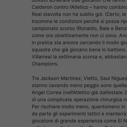
dovuto schierare due giocatori che l’anno 
Calderon contro l’Atletico – hanno combinat
Real stavolta non ha subìto gol. (Certo, 
Insomma le condizioni perché si possa ripe
campionato scorso (Ronaldo, Bale e Benze
come ora obiettivamente non ci sono. Anc
in pratica sta ancora cercando il modo gius
squadre che già giocano bene lo battono. È
Villarreal la settimana scorsa e, abbasta
Champions.
Tra Jackson Martinez, Vietto, Saul Niguez e
stanno cavando meno peggio sono quella v
Angel Correa (nell’Atletico già dall’estat
di una complicata operazione chirurgica n
Per rischiare molto meno, quantomeno in 
da parte gli esperimenti tattici e manter
giocatore di grande esperienza come El N