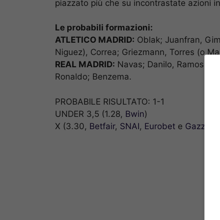
piazzato più che su incontrastate azioni in
Le probabili formazioni:
ATLETICO MADRID:
Oblak; Juanfran, Gime
Niguez), Correa; Griezmann, Torres (o Mar
REAL MADRID:
Navas; Danilo, Ramos, Var
Ronaldo; Benzema.
PROBABILE RISULTATO: 1-1
UNDER 3,5 (1.28,
Bwin
)
X (3.30,
Betfair
,
SNAI
,
Eurobet
e
Gazzabe