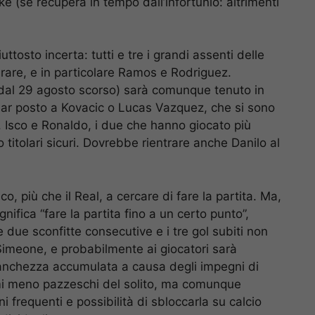
ke (se recupera in tempo dall’infortunio: altrimenti
tosto incerta: tutti e tre i grandi assenti delle
erare, e in particolare Ramos e Rodriguez.
dal 29 agosto scorso) sarà comunque tenuto in
dar posto a Kovacic o Lucas Vazquez, che si sono
. Isco e Ronaldo, i due che hanno giocato più
titolari sicuri. Dovrebbe rientrare anche Danilo al
o, più che il Real, a cercare di fare la partita. Ma,
ignifica “fare la partita fino a un certo punto”,
due sconfitte consecutive e i tre gol subiti non
Simeone, e probabilmente ai giocatori sarà
anchezza accumulata a causa degli impegni di
tmi meno pazzeschi del solito, ma comunque
 frequenti e possibilità di sbloccarla su calcio