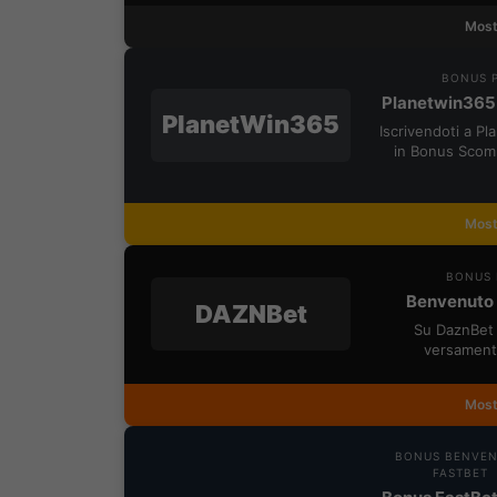
Most
BONUS P
Planetwin365
PlanetWin365
Iscrivendoti a P
in Bonus Scom
Most
BONUS 
Benvenuto 
DAZNBet
Su DaznBet 
versament
Most
BONUS BENVE
FASTBET