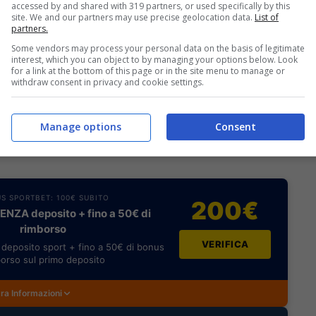
accessed by and shared with 319 partners, or used specifically by this
site. We and our partners may use precise geolocation data.
List of
partners.
Some vendors may process your personal data on the basis of legitimate
interest, which you can object to by managing your options below. Look
for a link at the bottom of this page or in the site menu to manage or
withdraw consent in privacy and cookie settings.
Manage options
Consent
S SPORTBET: 100€ SUBITO
200€
NZA deposito + fino a 50€ di
rimborso
VERIFICA
deposito sport + fino a 50€ di bonus
orso sul primo deposito
ra Informazioni