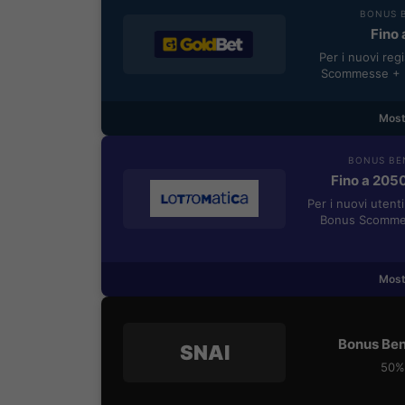
BONUS B
Fino 
Per i nuovi reg
Scommesse + 5
Most
BONUS BE
Fino a 205
Per i nuovi utent
Bonus Scommes
Most
Bonus Ben
SNAI
50% 