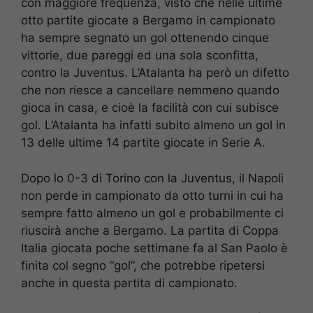
con maggiore frequenza, visto che nelle ultime
otto partite giocate a Bergamo in campionato
ha sempre segnato un gol ottenendo cinque
vittorie, due pareggi ed una sola sconfitta,
contro la Juventus. L’Atalanta ha però un difetto
che non riesce a cancellare nemmeno quando
gioca in casa, e cioè la facilità con cui subisce
gol. L’Atalanta ha infatti subito almeno un gol in
13 delle ultime 14 partite giocate in Serie A.
Dopo lo 0-3 di Torino con la Juventus, il Napoli
non perde in campionato da otto turni in cui ha
sempre fatto almeno un gol e probabilmente ci
riuscirà anche a Bergamo. La partita di Coppa
Italia giocata poche settimane fa al San Paolo è
finita col segno “gol”, che potrebbe ripetersi
anche in questa partita di campionato.