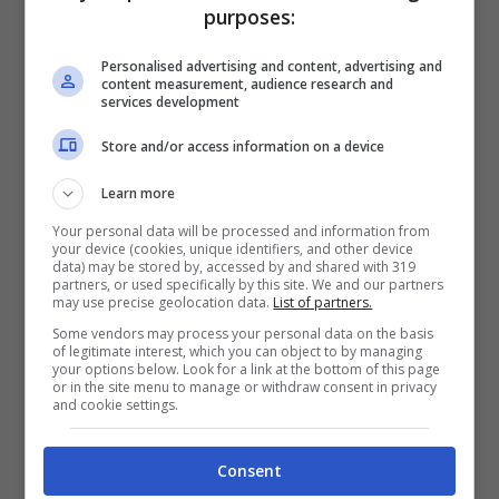
purposes:
Mostra Informazioni
Personalised advertising and content, advertising and
content measurement, audience research and
services development
SNAI
Store and/or access information on a device
Bonus Benvenuto Sport: fino a 1.000€
Learn more
50% sul deposito fino a 50€
Your personal data will be processed and information from
1000€
your device (cookies, unique identifiers, and other device
data) may be stored by, accessed by and shared with 319
partners, or used specifically by this site. We and our partners
may use precise geolocation data.
List of partners.
VERIFICA
Some vendors may process your personal data on the basis
of legitimate interest, which you can object to by managing
your options below. Look for a link at the bottom of this page
Mostra Informazioni
or in the site menu to manage or withdraw consent in privacy
and cookie settings.
PlanetWin365
Consent