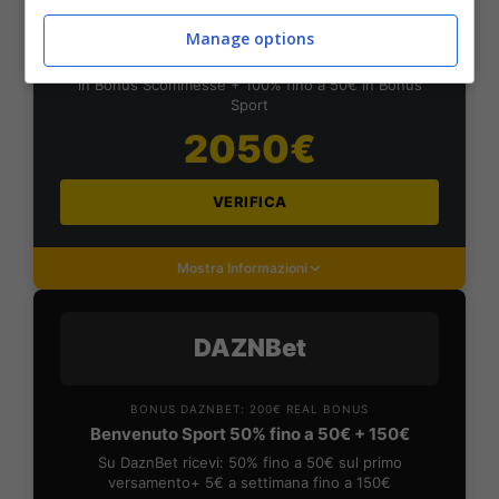
BONUS PLANETWIN365: FINO A 2050€
Planetwin365: 2050€ per sport e scommesse
Manage options
Iscrivendoti a PlanetWin365 ricevi: 100% fino a 2000€
in Bonus Scommesse + 100% fino a 50€ in Bonus
Sport
2050€
VERIFICA
Mostra Informazioni
DAZNBet
BONUS DAZNBET: 200€ REAL BONUS
Benvenuto Sport 50% fino a 50€ + 150€
Su DaznBet ricevi: 50% fino a 50€ sul primo
versamento+ 5€ a settimana fino a 150€