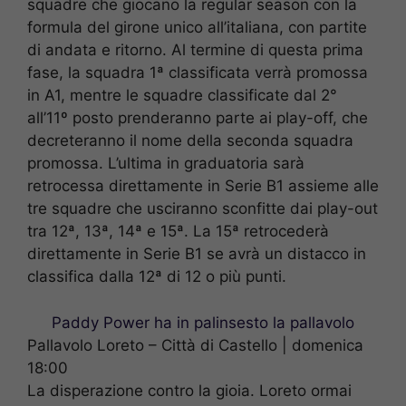
squadre che giocano la regular season con la
formula del girone unico all’italiana, con partite
di andata e ritorno. Al termine di questa prima
fase, la squadra 1ª classificata verrà promossa
in A1, mentre le squadre classificate dal 2°
all’11º posto prenderanno parte ai play-off, che
decreteranno il nome della seconda squadra
promossa. L’ultima in graduatoria sarà
retrocessa direttamente in Serie B1 assieme alle
tre squadre che usciranno sconfitte dai play-out
tra 12ª, 13ª, 14ª e 15ª. La 15ª retrocederà
direttamente in Serie B1 se avrà un distacco in
classifica dalla 12ª di 12 o più punti.
Paddy Power ha in palinsesto la pallavolo
Pallavolo Loreto – Città di Castello | domenica
18:00
La disperazione contro la gioia. Loreto ormai