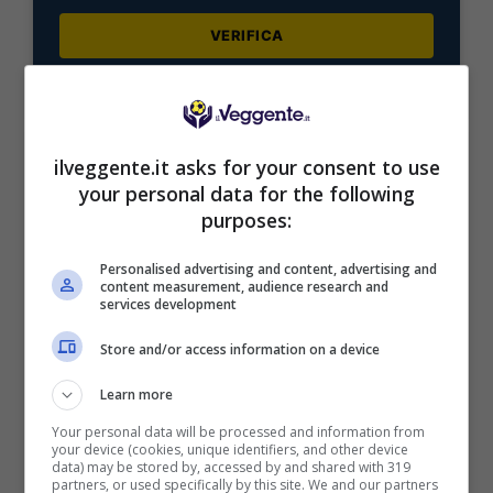
VERIFICA
Mostra Informazioni
ilveggente.it asks for your consent to use
your personal data for the following
purposes:
BONUS BENVENUTO LOTTOMATICA: 2050€
Fino a 2050€ bonus scommesse e sport
Personalised advertising and content, advertising and
content measurement, audience research and
Per i nuovi utenti della piattaforma: 100% fino a 50€ in
services development
Bonus Scommesse + 100% fino a 2000€ in Bonus
Sport
Store and/or access information on a device
2050€
Learn more
VERIFICA
Your personal data will be processed and information from
your device (cookies, unique identifiers, and other device
data) may be stored by, accessed by and shared with 319
partners, or used specifically by this site. We and our partners