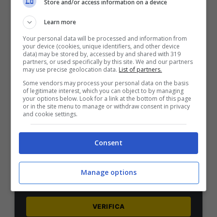
Store and/or access information on a device
1000€
Learn more
VERIFICA
Your personal data will be processed and information from
your device (cookies, unique identifiers, and other device
data) may be stored by, accessed by and shared with 319
partners, or used specifically by this site. We and our partners
Mostra Informazioni
may use precise geolocation data.
List of partners.
Some vendors may process your personal data on the basis
of legitimate interest, which you can object to by managing
PlanetWin365
your options below. Look for a link at the bottom of this page
or in the site menu to manage or withdraw consent in privacy
and cookie settings.
BONUS PLANETWIN365: FINO A 2050€
Planetwin365: 2050€ per sport e scommesse
Consent
Iscrivendoti a PlanetWin365 ricevi: 100% fino a 2000€
in Bonus Scommesse + 100% fino a 50€ in Bonus
Sport
Manage options
2050€
VERIFICA