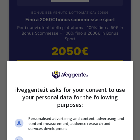
BONUS BENVENUTO LOTTOMATICA: 2050€
Fino a 2050€ bonus scommesse e sport
Per i nuovi utenti della piattaforma: 100% fino a 50€ in
Bonus Scommesse + 100% fino a 2000€ in Bonus
Sport
2050€
VERIFICA
Mostra Informazioni
ilveggente.it asks for your consent to use
your personal data for the following
purposes:
SNAI
Personalised advertising and content, advertising and
content measurement, audience research and
Bonus Benvenuto Sport: fino a 1.000€
services development
50% sul deposito fino a 50€