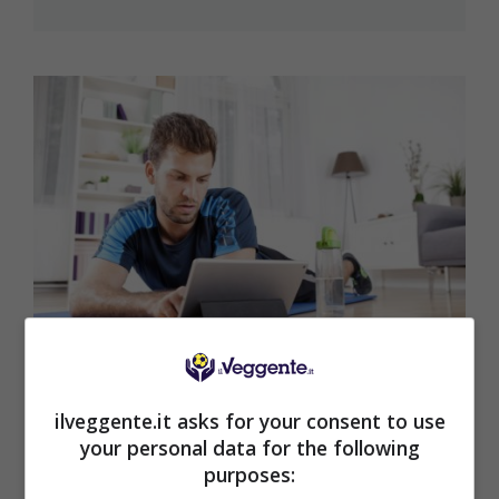
Fitness a casa: app e video
ilveggente.it asks for your consent to use
youtube gratis per tutti
your personal data for the following
purposes:
Fitness a casa: app e video youtube gratis