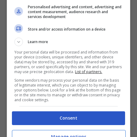
per tutti. Un supporto valido come stimolo
Personalised advertising and content, advertising and
per allenarsi: serve prima di tutto la buona
content measurement, audience research and
volontà.
services development
Store and/or access information on a device
28 Marzo 2020
Learn more
Your personal data will be processed and information from
your device (cookies, unique identifiers, and other device
data) may be stored by, accessed by and shared with 319
partners, or used specifically by this site. We and our partners
may use precise geolocation data.
List of partners.
Some vendors may process your personal data on the basis
of legitimate interest, which you can object to by managing
your options below. Look for a link at the bottom of this page
or in the site menu to manage or withdraw consent in privacy
and cookie settings.
Consent
Manage options