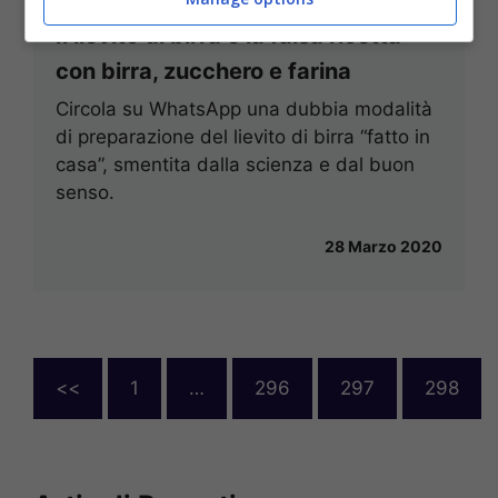
Il lievito di birra e la falsa ricetta
con birra, zucchero e farina
Circola su WhatsApp una dubbia modalità
di preparazione del lievito di birra “fatto in
casa”, smentita dalla scienza e dal buon
senso.
28 Marzo 2020
<<
1
…
296
297
298