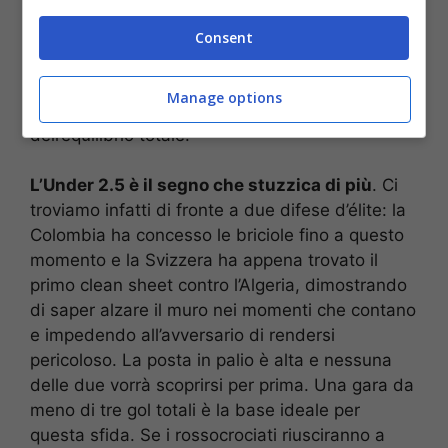
volentieri l’iniziativa alla Colombia, pronti a
innescare le ripartenze dei loro velocisti non
Consent
appena verrà recuperata la sfera. Se la Svizzera
riuscirà a mantenere le linee molto strette, la
Manage options
gara scivolerà inevitabilmente verso i binari
dell’equilibrio totale.
L’Under 2.5 è il segno che stuzzica di più
. Ci
troviamo infatti di fronte a due difese d’élite: la
Colombia ha concesso le briciole fino a questo
momento e la Svizzera ha appena trovato il
primo clean sheet contro l’Algeria, dimostrando
di saper alzare il muro nei momenti che contano
e impedendo all’avversario di rendersi
pericoloso. La posta in palio è alta e nessuna
delle due vorrà scoprirsi per prima. Una gara da
meno di tre gol totali è la base ideale per
questa sfida. Se i rossocrociati riusciranno a