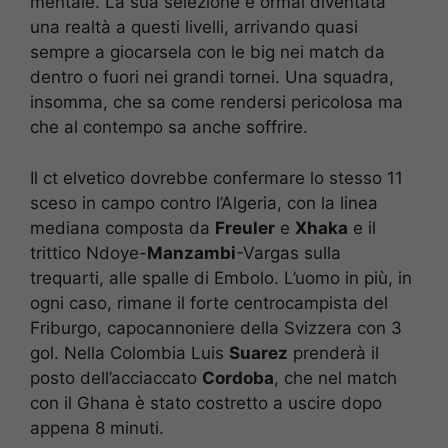
mentale. La sua selezione è ormai diventata
una realtà a questi livelli, arrivando quasi
sempre a giocarsela con le big nei match da
dentro o fuori nei grandi tornei. Una squadra,
insomma, che sa come rendersi pericolosa ma
che al contempo sa anche soffrire.
Il ct elvetico dovrebbe confermare lo stesso 11
sceso in campo contro l’Algeria, con la linea
mediana composta da
Freuler
e
Xhaka
e il
trittico Ndoye-
Manzambi
-Vargas sulla
trequarti, alle spalle di Embolo. L’uomo in più, in
ogni caso, rimane il forte centrocampista del
Friburgo, capocannoniere della Svizzera con 3
gol. Nella Colombia Luis
Suarez
prenderà il
posto dell’acciaccato
Cordoba
, che nel match
con il Ghana è stato costretto a uscire dopo
appena 8 minuti.