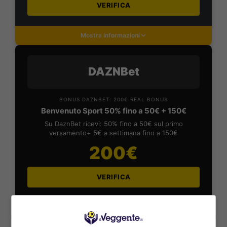
VERIFICA
Mostra Informazioni
DAZNBet
BONUS DAZNBET: 200€ REAL BONUS
Benvenuto Sport 50% fino a 50€ + 150€
Su DaznBet ricevi: 50% fino a 50€ sul primo
versamento+ 5€ a settimana fino a 150€
200€
VERIFICA
Mostra Informazioni