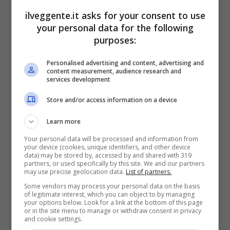
ilveggente.it asks for your consent to use
FastBet
your personal data for the following
purposes:
BONUS BENVENUTO FASTBET
Bonus FastBet: 50€ di Bonus Benvenuto
Personalised advertising and content, advertising and
scommesse
content measurement, audience research and
services development
Inserisci il codice BONUSBET in fase di registrazione:
ricevi il 50% gratis sul primo deposito fino a 50€
Store and/or access information on a device
50€ di Bonus reale
Learn more
VERIFICA
Your personal data will be processed and information from
your device (cookies, unique identifiers, and other device
data) may be stored by, accessed by and shared with 319
partners, or used specifically by this site. We and our partners
Mostra Informazioni
may use precise geolocation data.
List of partners.
Some vendors may process your personal data on the basis
Il pronostico
of legitimate interest, which you can object to by managing
your options below. Look for a link at the bottom of this page
or in the site menu to manage or withdraw consent in privacy
and cookie settings.
La sensazione è che gli elvetici lasceranno