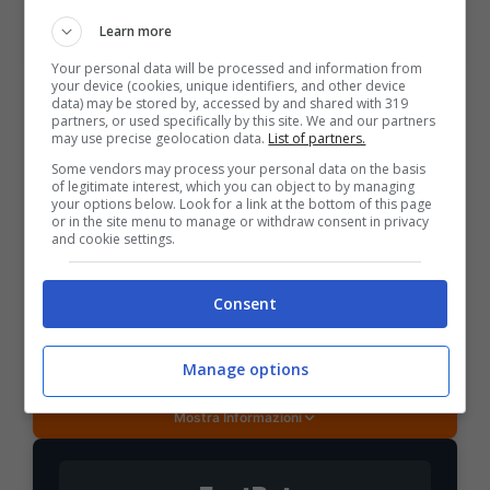
Learn more
Mostra Informazioni
Your personal data will be processed and information from
your device (cookies, unique identifiers, and other device
data) may be stored by, accessed by and shared with 319
DAZNBet
partners, or used specifically by this site. We and our partners
may use precise geolocation data.
List of partners.
Some vendors may process your personal data on the basis
of legitimate interest, which you can object to by managing
BONUS DAZNBET: 200€ REAL BONUS
your options below. Look for a link at the bottom of this page
Benvenuto Sport 50% fino a 50€ + 150€
or in the site menu to manage or withdraw consent in privacy
Su DaznBet ricevi: 50% fino a 50€ sul primo
and cookie settings.
versamento+ 5€ a settimana fino a 150€
200€
Consent
VERIFICA
Manage options
Mostra Informazioni