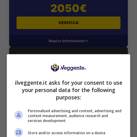
2050€
VERIFICA
Mostra Informazioni
PlanetWin365
BONUS PLANETWIN365: FINO A 2050€
ilveggente.it asks for your consent to use
Planetwin365: 2050€ per sport e scommesse
your personal data for the following
Iscrivendoti a PlanetWin365 ricevi: 100% fino a 2000€
purposes:
in Bonus Scommesse + 100% fino a 50€ in Bonus
Sport
Personalised advertising and content, advertising and
2050€
content measurement, audience research and
services development
VERIFICA
Store and/or access information on a device