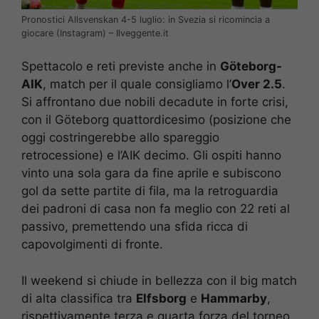
Pronostici Allsvenskan 4-5 luglio: in Svezia si ricomincia a
giocare (Instagram) – Ilveggente.it
Spettacolo e reti previste anche in
Göteborg-
AIK
, match per il quale consigliamo l’
Over 2.5
.
Si affrontano due nobili decadute in forte crisi,
con il Göteborg quattordicesimo (posizione che
oggi costringerebbe allo spareggio
retrocessione) e l’AIK decimo. Gli ospiti hanno
vinto una sola gara da fine aprile e subiscono
gol da sette partite di fila, ma la retroguardia
dei padroni di casa non fa meglio con 22 reti al
passivo, premettendo una sfida ricca di
capovolgimenti di fronte.
Il weekend si chiude in bellezza con il big match
di alta classifica tra
Elfsborg
e
Hammarby
,
rispettivamente terza e quarta forza del torneo.