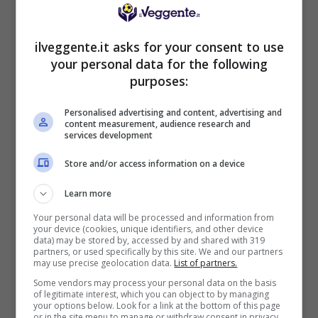
Sport
2050€
ilveggente.it asks for your consent to use
your personal data for the following
VERIFICA
purposes:
Personalised advertising and content, advertising and
Mostra Informazioni
content measurement, audience research and
services development
DAZNBet
Store and/or access information on a device
Learn more
BONUS DAZNBET: 200€ REAL BONUS
Your personal data will be processed and information from
Benvenuto Sport 50% fino a 50€ + 150€
your device (cookies, unique identifiers, and other device
Su DaznBet ricevi: 50% fino a 50€ sul primo
data) may be stored by, accessed by and shared with 319
versamento+ 5€ a settimana fino a 150€
partners, or used specifically by this site. We and our partners
may use precise geolocation data.
List of partners.
200€
Some vendors may process your personal data on the basis
of legitimate interest, which you can object to by managing
your options below. Look for a link at the bottom of this page
VERIFICA
or in the site menu to manage or withdraw consent in privacy