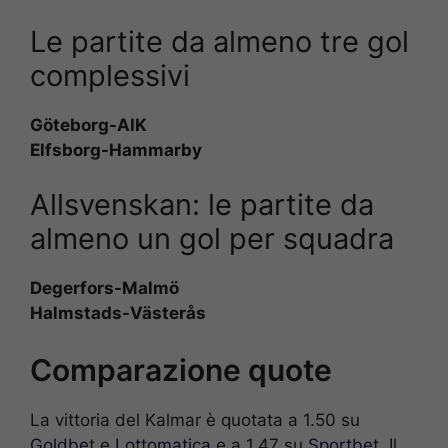
Le partite da almeno tre gol
complessivi
Göteborg
-AIK
Elfsborg-Hammarby
Allsvenskan: le partite da
almeno un gol per squadra
Degerfors-
Malmö
Halmstads-
Västerås
Comparazione quote
La vittoria del Kalmar è quotata a 1.50 su
Goldbet
e
Lottomatica
e a 1.47 su
Sportbet
. Il