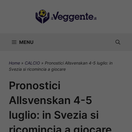
Vai
al
contenuto
MENU
Home
»
CALCIO
»
Pronostici Allsvenskan 4-5 luglio: in
Svezia si ricomincia a giocare
Pronostici
Allsvenskan 4-5
luglio: in Svezia si
ricomincia a giocare