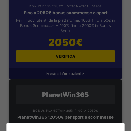
BONUS BENVENUTO LOTTOMATICA: 2050€
Fino a 2050€ bonus scommesse e sport
Per i nuovi utenti della piattaforma: 100% fino a 50€ in
Bonus Scommesse + 100% fino a 2000€ in Bonus
Sport
2050€
VERIFICA
Mostra Informazioni
PlanetWin365
BONUS PLANETWIN365: FINO A 2050€
Planetwin365: 2050€ per sport e scommesse
Iscrivendoti a PlanetWin365 ricevi: 100% fino a 2000€
in Bonus Scommesse + 100% fino a 50€ in Bonus