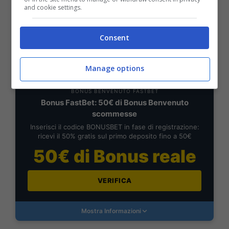
and cookie settings.
Mostra Informazioni
Consent
FastBet
Manage options
BONUS BENVENUTO FASTBET
Bonus FastBet: 50€ di Bonus Benvenuto
scommesse
Inserisci il codice BONUSBET in fase di registrazione:
ricevi il 50% gratis sul primo deposito fino a 50€
50€ di Bonus reale
VERIFICA
Mostra Informazioni