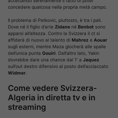
accettando serenamente il fatto di poter
concedere qualcosa nella propria metà campo.
Il problema di Petkovic, piuttosto, è tra i pali.
Dove né il figlio d’arte
Zidane
né
Benbot
sono
apparsi all’altezza. Contro la Svizzera il ct si
affiderà di nuovo al talento di
Mahrez
e
Aouar
sugli esterni, mentre Maza giocherà alle spalle
dell’unica punta
Gouiri
. Dall’altro lato, Yakin
dovrebbe dare una chance dal 1′ a
Jaquez
sull’out destro difensivo al posto dell’acciaccato
Widmer
.
Come vedere Svizzera-
Algeria in diretta tv e in
streaming