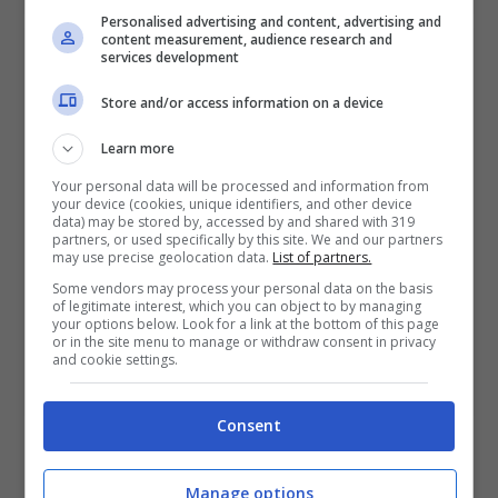
Personalised advertising and content, advertising and
content measurement, audience research and
services development
FastBet
Store and/or access information on a device
BONUS BENVENUTO FASTBET
Learn more
Bonus FastBet: 50€ di Bonus Benvenuto
scommesse
Your personal data will be processed and information from
your device (cookies, unique identifiers, and other device
Inserisci il codice BONUSBET in fase di registrazione:
data) may be stored by, accessed by and shared with 319
ricevi il 50% gratis sul primo deposito fino a 50€
partners, or used specifically by this site. We and our partners
may use precise geolocation data.
List of partners.
50€ di Bonus reale
Some vendors may process your personal data on the basis
of legitimate interest, which you can object to by managing
your options below. Look for a link at the bottom of this page
VERIFICA
or in the site menu to manage or withdraw consent in privacy
and cookie settings.
Mostra Informazioni
Consent
Il pronostico
Manage options