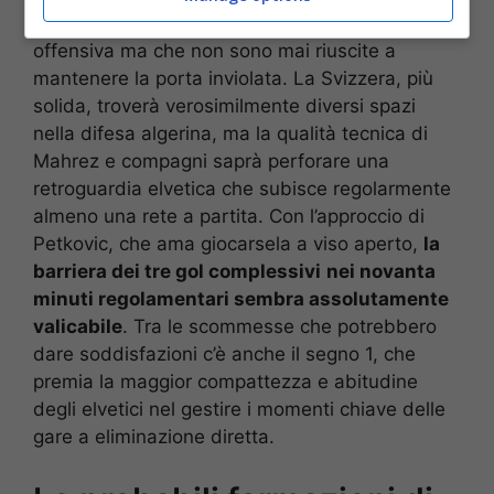
Due squadre che sanno come fare male in fase
offensiva ma che non sono mai riuscite a
mantenere la porta inviolata. La Svizzera, più
solida, troverà verosimilmente diversi spazi
nella difesa algerina, ma la qualità tecnica di
Mahrez e compagni saprà perforare una
retroguardia elvetica che subisce regolarmente
almeno una rete a partita. Con l’approccio di
Petkovic, che ama giocarsela a viso aperto,
la
barriera dei tre gol complessivi
nei novanta
minuti regolamentari sembra assolutamente
valicabile
. Tra le scommesse che potrebbero
dare soddisfazioni c’è anche il segno 1, che
premia la maggior compattezza e abitudine
degli elvetici nel gestire i momenti chiave delle
gare a eliminazione diretta.