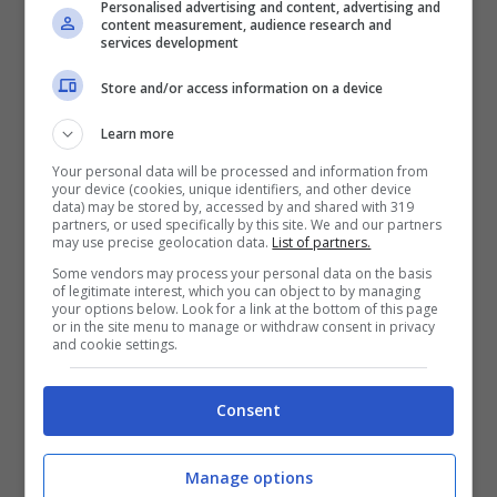
Personalised advertising and content, advertising and
content measurement, audience research and
VERIFICA
services development
Store and/or access information on a device
Mostra Informazioni
Learn more
Il pronostico
Your personal data will be processed and information from
your device (cookies, unique identifiers, and other device
data) may be stored by, accessed by and shared with 319
Prima di procedere con il pronostico, c’è un
partners, or used specifically by this site. We and our partners
may use precise geolocation data.
List of partners.
fattore extra da non sottovalutare: si gioca a
Some vendors may process your personal data on the basis
mezzogiorno ora locale, con temperature e tassi
of legitimate interest, which you can object to by managing
di umidità che, uniti al “piano di logoramento”
your options below. Look for a link at the bottom of this page
or in the site menu to manage or withdraw consent in privacy
degli africani, potrebbero rallentare
and cookie settings.
notevolmente i ritmi.
Consent
Ecco perché stuzzica il segno l’
Under 1.5 Primo
Tempo
. L’Inghilterra fa fatica a sbloccare i
match nei primi quarantacinque minuti e la RD
Manage options