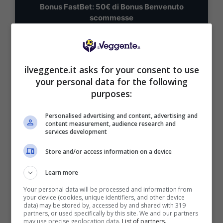
Bonus FastBet: 50€ di Bonus Benvenuto
scommesse
Inserisci il codice BONUSBET in fase di registrazione:
ricevi il 50% gratis sul primo deposito fino a 50€
50€ di Bonus reale
ilveggente.it asks for your consent to use
your personal data for the following
VERIFICA
purposes:
Mostra Informazioni
Personalised advertising and content, advertising and
content measurement, audience research and
services development
ISCRIVITI al canale
TELEGRAM
per ricevere
GRATIS le notifiche con altri pronostici su
Store and/or access information on a device
MARCATORI, TIRI E AMMONITI:
CLICCA QUI
Learn more
Your personal data will be processed and information from
Le proposte MULTIGOL
your device (cookies, unique identifiers, and other device
data) may be stored by, accessed by and shared with 319
partners, or used specifically by this site. We and our partners
Costa d’Avorio-Norvegia MULTIGOL 1-2
may use precise geolocation data.
List of partners.