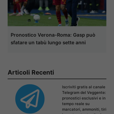
Pronostico Verona-Roma: Gasp può
sfatare un tabù lungo sette anni
Articoli Recenti
Iscriviti gratis al canale
Telegram del Veggente:
pronostici esclusivi e in
tempo reale su
marcatori, ammoniti, tiri