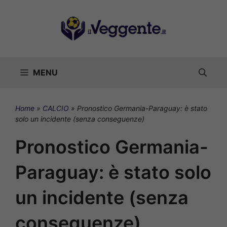
Vai
al
contenuto
MENU
Home
»
CALCIO
»
Pronostico Germania-Paraguay: è stato
solo un incidente (senza conseguenze)
Pronostico Germania-
Paraguay: è stato solo
un incidente (senza
conseguenze)