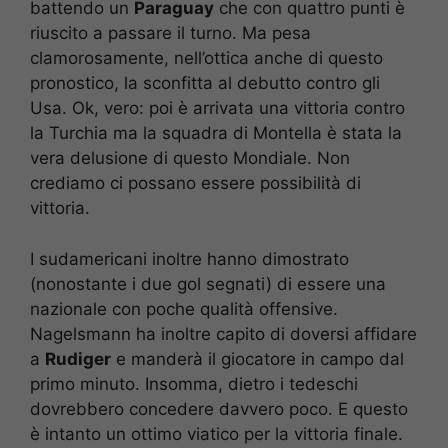
battendo un
Paraguay
che con quattro punti è
riuscito a passare il turno. Ma pesa
clamorosamente, nell’ottica anche di questo
pronostico, la sconfitta al debutto contro gli
Usa. Ok, vero: poi è arrivata una vittoria contro
la Turchia ma la squadra di Montella è stata la
vera delusione di questo Mondiale. Non
crediamo ci possano essere possibilità di
vittoria.
I sudamericani inoltre hanno dimostrato
(nonostante i due gol segnati) di essere una
nazionale con poche qualità offensive.
Nagelsmann ha inoltre capito di doversi affidare
a
Rudiger
e manderà il giocatore in campo dal
primo minuto. Insomma, dietro i tedeschi
dovrebbero concedere davvero poco. E questo
è intanto un ottimo viatico per la vittoria finale.