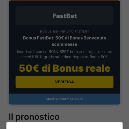
FastBet
BONUS BENVENUTO FASTBET
Bonus FastBet: 50€ di Bonus Benvenuto
scommesse
Inserisci il codice BONUSBET in fase di registrazione:
ricevi il 50% gratis sul primo deposito fino a 50€
50€ di Bonus reale
VERIFICA
Mostra Informazioni
Il pronostico