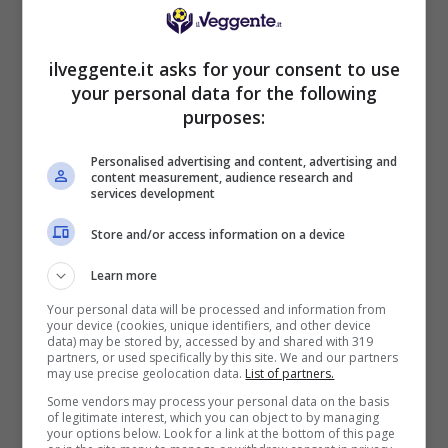
Germania vincente per tutti i motivi che vi
abbiamo spiegato prima. Una gara da almeno
tre reti complessive che si potrebbero anche
ilveggente.it asks for your consent to use
vedere tutte da un lato. Sul passaggio del turno
your personal data for the following
oggettivamente non abbiamo il minimo dubbio.
purposes:
ISCRIVITI al canale
TELEGRAM
per ricevere
Personalised advertising and content, advertising and
content measurement, audience research and
GRATIS le notifiche con altri pronostici
services development
esclusivi vincenti come questo di ieri anche
su MARCATORI, TIRI E AMMONITI:
CLICCA QUI
Store and/or access information on a device
Learn more
Le probabili formazioni di
Your personal data will be processed and information from
Germania-Paraguay
your device (cookies, unique identifiers, and other device
data) may be stored by, accessed by and shared with 319
partners, or used specifically by this site. We and our partners
may use precise geolocation data.
List of partners.
GERMANIA (4-2-3-1):
Neuer; Kimmich,
Rudiger, Tah, Brown; Nmecha, Pavlovic; Sane,
Some vendors may process your personal data on the basis
of legitimate interest, which you can object to by managing
Musiala, Wirtz; Havertz.
your options below. Look for a link at the bottom of this page