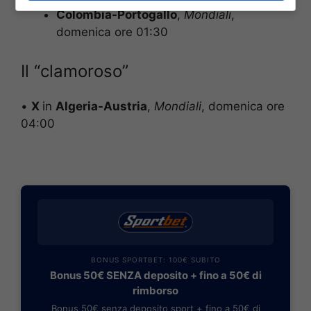
Colombia-Portogallo
,
Mondiali
,
domenica ore 01:30
Il “clamoroso”
•
X
in
Algeria-Austria
,
Mondiali
, domenica ore
04:00
BONUS SPORTBET: 100€ SUBITO
Bonus 50€ SENZA deposito + fino a 50€ di
rimborso
Bonus 50€ senza deposito sport + fino a 50€ di