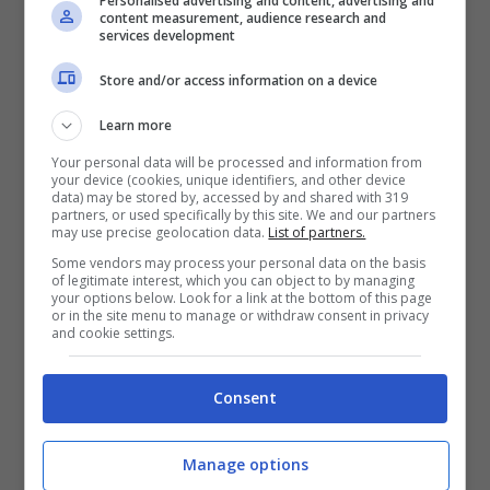
Personalised advertising and content, advertising and
content measurement, audience research and
services development
Comparazione quota totale (Multigol):
Store and/or access information on a device
5.16
GOLDBET
;
3.05
SPORTBET
;
5.16
LOTTOMATICA
Learn more
Your personal data will be processed and information from
Le partite da almeno tre gol
your device (cookies, unique identifiers, and other device
data) may be stored by, accessed by and shared with 319
complessivi (OVER 2.5)
partners, or used specifically by this site. We and our partners
may use precise geolocation data.
List of partners.
Some vendors may process your personal data on the basis
Panama-Inghilterra
,
Mondiali
, sabato
of legitimate interest, which you can object to by managing
your options below. Look for a link at the bottom of this page
ore 23:00
or in the site menu to manage or withdraw consent in privacy
Giordania-Argentina
,
Mondiali
, venerdì
and cookie settings.
ore 04:00
Consent
Le partite da almeno un gol per
squadra (GOL)
Manage options