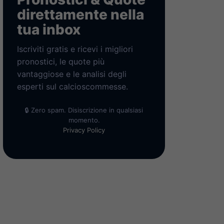
direttamente nella
tua inbox
Iscriviti gratis e ricevi i migliori
pronostici, le quote più
vantaggiose e le analisi degli
esperti sul calcioscommesse.
🔒 Zero spam. Disiscrizione in qualsiasi
momento.
Privacy Policy