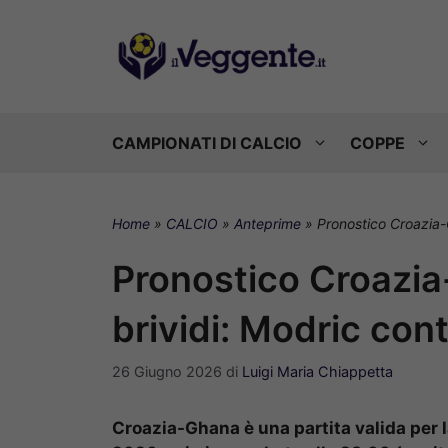
Vai
al
contenuto
CAMPIONATI DI CALCIO
COPPE
Home
»
CALCIO
»
Anteprime
»
Pronostico Croazia-G
Pronostico Croazia
brividi: Modric cont
26 Giugno 2026
di
Luigi Maria Chiappetta
Croazia-Ghana è una partita valida per l