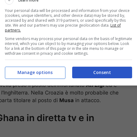
Learn more
sistemare la difesa e badare prima di tutto a non
o contenimento: non a caso la Croazia ha
Your personal data will be processed and information from your device
(cookies, unique identifiers, and other device data) may be stored by,
 centramericani.
accessed by and shared with 319 partners, or used specifically by this
site. We and our partners may use precise geolocation data.
List of
partners.
i invece è stata un inno al pragmatismo: le
Some vendors may process your personal data on the basis of legitimate
eiroz
, ct delle Black Stars, hanno dato i loro frutti,
interest, which you can object to by managing your options below. Look
completamente l’attacco di Thomas Tuchel, costretto
for a link at the bottom of this page or in the site menu to manage or
withdraw consent in privacy and cookie settings.
o in porta, 0.17 xG e appena il 21% del possesso
a collezionare il secondo clean sheet del
a prima giornata con Panama (1-0).
Manage options
Consent
veva preso il posto dell’infortunato
Ati Zigi
ed è
’Inghilterra. Nella Croazia è molto probabile che
arta titolare al posto di
Musa
in attacco.
ana in diretta tv e in