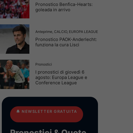
Pronostico Benfica-Hearts:
goleada in arrivo
Anteprime
,
CALCIO
,
EUROPA LEAGUE
Pronostico PAOK-Anderlecht:
funziona la cura Lisci
Pronostici
I pronostici di giovedì 6
agosto: Europa League e
Conference League
🔔
NEWSLETTER GRATUITA
Pronostici & Quote