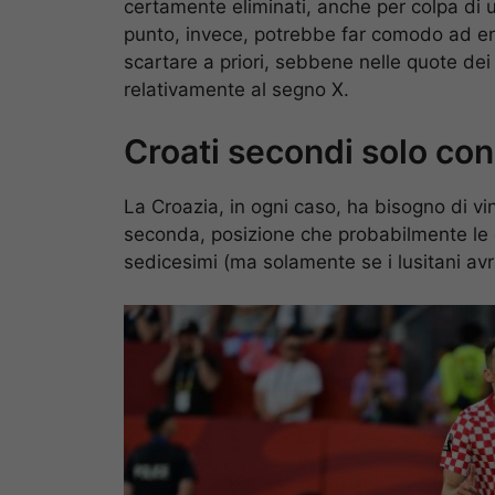
certamente eliminati, anche per colpa di u
punto, invece, potrebbe far comodo ad entr
scartare a priori, sebbene nelle quote dei
relativamente al segno X.
Croati secondi solo con 
La Croazia, in ogni caso, ha bisogno di v
seconda, posizione che probabilmente le con
sedicesimi (ma solamente se i lusitani avr