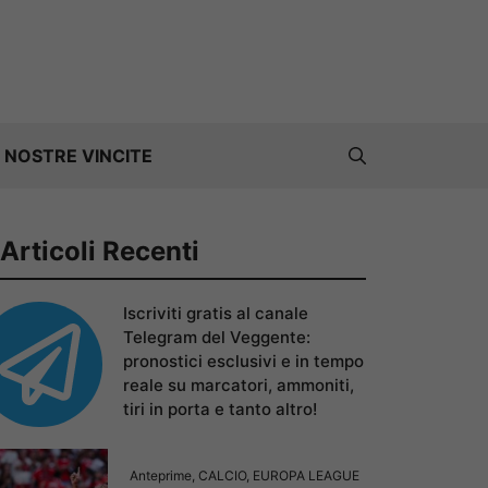
 NOSTRE VINCITE
Articoli Recenti
Iscriviti gratis al canale
Telegram del Veggente:
pronostici esclusivi e in tempo
reale su marcatori, ammoniti,
tiri in porta e tanto altro!
Anteprime
,
CALCIO
,
EUROPA LEAGUE