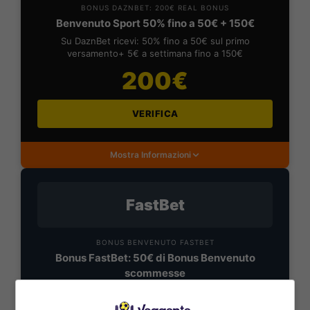
BONUS DAZNBET: 200€ REAL BONUS
Benvenuto Sport 50% fino a 50€ + 150€
Su DaznBet ricevi: 50% fino a 50€ sul primo
versamento+ 5€ a settimana fino a 150€
200€
VERIFICA
Mostra Informazioni
FastBet
BONUS BENVENUTO FASTBET
Bonus FastBet: 50€ di Bonus Benvenuto
scommesse
Inserisci il codice BONUSBET in fase di registrazione:
ricevi il 50% gratis sul primo deposito fino a 50€