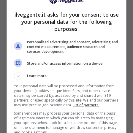
50€ di Bonus reale
ilveggente.it asks for your consent to use
your personal data for the following
VERIFICA
purposes:
Mostra Informazioni
Personalised advertising and content, advertising and
content measurement, audience research and
services development
Il pronostico
Store and/or access information on a device
Il Portogallo, con il suo potenziale offensivo
Learn more
spaventoso, ha l’obbligo di vincere per
Your personal data will be processed and information from
prendersi il primato, il che costringerà i lusitani
your device (cookies, unique identifiers, and other device
data) may be stored by, accessed by and shared with 319
ad attaccare con insistenza. La Colombia, letale
partners, or used specifically by this site. We and our partners
negli spazi con Luis Diaz e James Rodriguez,
may use precise geolocation data.
List of partners.
troverà i varchi giusti per colpire una difesa
Some vendors may process your personal data on the basis
portoghese non sempre impeccabile.
L’esito
of legitimate interest, which you can object to by managing
your options below. Look for a link at the bottom of this page
Gol, dunque, è altamente probabile
. I
or in the site menu to manage or withdraw consent in privacy
and cookie settings.