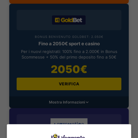
BONUS BENVENUTO GOLDBET: 2.050€
Fino a 2050€ sport e casino
Per i nuovi registrati: 100% fino a 2.000€ in Bonus
Scommesse + 50% del primo deposito fino a 50€
2050€
VERIFICA
Mostra Informazioni