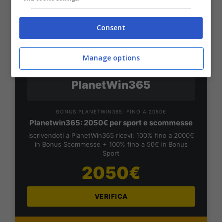
VERIFICA
Consent
Mostra Informazioni
Manage options
PlanetWin365
BONUS PLANETWIN365: FINO A 2050€
Planetwin365: 2050€ per sport e scommesse
Iscrivendoti a PlanetWin365 ricevi: 100% fino a 2000€
in Bonus Scommesse + 100% fino a 50€ in Bonus
Sport
2050€
VERIFICA