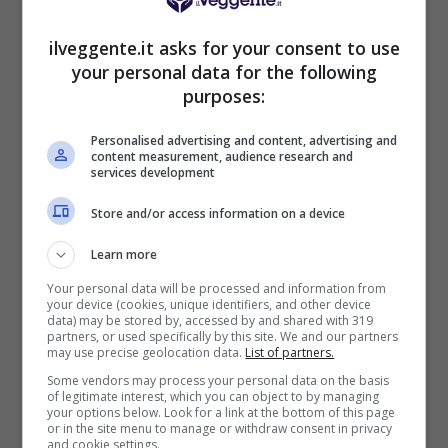
BONUS BENVENUTO LOTTOMATICA: 2050€
Fino a 2050€ bonus scommesse e sport
ilveggente.it asks for your consent to use
Per i nuovi utenti della piattaforma: 100% fino a 50€ in
your personal data for the following
Bonus Scommesse + 100% fino a 2000€ in Bonus
purposes:
Sport
2050€
Personalised advertising and content, advertising and
content measurement, audience research and
services development
VERIFICA
Store and/or access information on a device
Mostra Informazioni
Learn more
Your personal data will be processed and information from
your device (cookies, unique identifiers, and other device
SNAI
data) may be stored by, accessed by and shared with 319
partners, or used specifically by this site. We and our partners
may use precise geolocation data.
List of partners.
Bonus Benvenuto Sport: fino a 1.000€
Some vendors may process your personal data on the basis
of legitimate interest, which you can object to by managing
50% sul deposito fino a 50€
your options below. Look for a link at the bottom of this page
1000€
or in the site menu to manage or withdraw consent in privacy
and cookie settings.