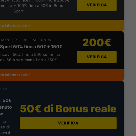
VERIFICA
messe + 100% fino a 50€ in Bonus
Sport
ra Informazioni
200€
DAZNBET: 200€ REAL BONUS
Sport 50% fino a 50€ + 150€
ricevi: 50% fino a 50€ sul primo
VERIFICA
o+ 5€ a settimana fino a 150€
ra Informazioni
NUTO
: 50€
50€ di Bonus reale
enuto
se
dice
VERIFICA
se di
evi il