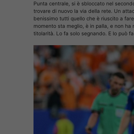
Punta centrale, si è sbloccato nel secon
trovare di nuovo la via della rete. Un att
benissimo tutti quello che è riuscito a fa
momento sta meglio, è in palla, e non ha 
titolarità. Lo fa solo segnando. E lo può f