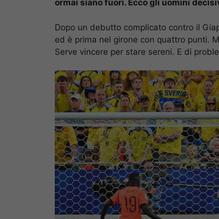
ormai siano fuori. Ecco gli uomini decisi
Dopo un debutto complicato contro il Giap
ed è prima nel girone con quattro punti. 
Serve vincere per stare sereni. E di prob