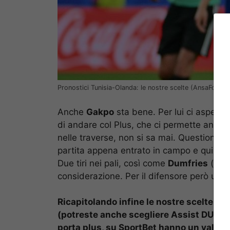
Pronostici Tunisia-Olanda: le nostre scelte (AnsaFoto) –
Anche
Gakpo
sta bene. Per lui ci aspett
di andare col Plus, che ci permette anche 
nelle traverse, non si sa mai. Questione tir
partita appena entrato in campo e quindi si
Due tiri nei pali, così come
Dumfries
(il p
considerazione. Per il difensore però uno.
Ricapitolando infine le nostre scelte: 
(potreste anche scegliere Assist DUO), S
porta plus, su SportBet hanno un valore d