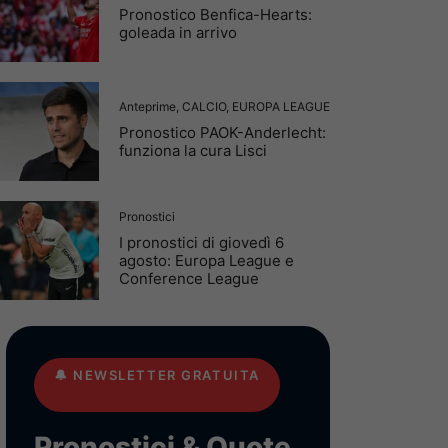
Pronostico Benfica-Hearts:
goleada in arrivo
Anteprime
,
CALCIO
,
EUROPA LEAGUE
Pronostico PAOK-Anderlecht:
funziona la cura Lisci
Pronostici
I pronostici di giovedì 6
agosto: Europa League e
Conference League
🔔
NEWSLETTER GRATUITA
Pronostici & Quote