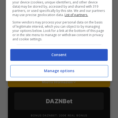
your device (cookies, unique identifiers, and other device
PlanetWin365
data) may be stored by, accessed by and shared with 319
partners, or used specifically by this site. We and our partners
may use precise geolocation data.
List of partners.
BONUS PLANETWIN365: FINO A 2050€
Some vendors may process your personal data on the basis
of legitimate interest, which you can object to by managing
Planetwin365: 2050€ per sport e scommesse
your options below. Look for a link at the bottom of this page
Iscrivendoti a PlanetWin365 ricevi: 100% fino a 2000€
or in the site menu to manage or withdraw consent in privacy
in Bonus Scommesse + 100% fino a 50€ in Bonus
and cookie settings.
Sport
2050€
Consent
VERIFICA
Manage options
Mostra Informazioni
DAZNBet
BONUS DAZNBET: 200€ REAL BONUS