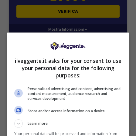
VERIFICA
Mostra Informazioni
SNAI
ilveggente.it asks for your consent to use
your personal data for the following
Bonus Benvenuto Sport: fino a 1.000€
purposes:
50% sul deposito fino a 50€
1000€
Personalised advertising and content, advertising and
content measurement, audience research and
services development
VERIFICA
Store and/or access information on a device
Mostra Informazioni
Learn more
Your personal data will be processed and information from