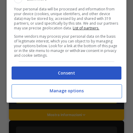
Your personal data will be processed and information from
Mostra Informazioni
your device (cookies, unique identifiers, and other device
data) may be stored by, accessed by and shared with 319
partners, or used specifically by this site. We and our partners
may use precise geolocation data.
List of partners.
PlanetWin365
Some vendors may process your personal data on the basis
of legitimate interest, which you can object to by managing
your options below. Look for a link at the bottom of this page
BONUS PLANETWIN365: FINO A 2050€
or in the site menu to manage or withdraw consent in privacy
Planetwin365: 2050€ per sport e scommesse
and cookie settings.
Iscrivendoti a PlanetWin365 ricevi: 100% fino a 2000€
in Bonus Scommesse + 100% fino a 50€ in Bonus
Sport
Consent
2050€
Manage options
VERIFICA
Mostra Informazioni