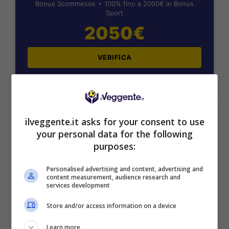
Bonus Scommesse + 100% fino a 2000€ in Bonus
Sport
2050€
VERIFICA
Mostra Informazioni
ilveggente.it asks for your consent to use
SNAI
your personal data for the following
purposes:
Bonus Benvenuto Sport: fino a 1.000€
Personalised advertising and content, advertising and
50% sul deposito fino a 50€
content measurement, audience research and
1000€
services development
Store and/or access information on a device
VERIFICA
Learn more