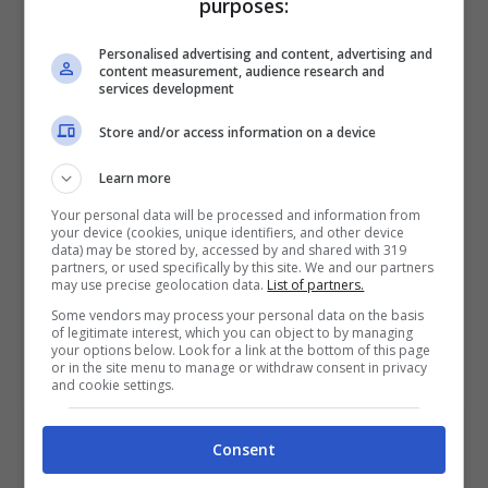
purposes:
Sudafrica-Corea del Sud MULTIGOL 1-3
OSPITE
Personalised advertising and content, advertising and
content measurement, audience research and
services development
Comparazione quota totale (Multigol):
5.16
GOLDBET
;
5.22
SPORTBET
;
5.16
Store and/or access information on a device
LOTTOMATICA
Learn more
Il “clamoroso”
Your personal data will be processed and information from
your device (cookies, unique identifiers, and other device
data) may be stored by, accessed by and shared with 319
partners, or used specifically by this site. We and our partners
•
X
in
Svizzera-Canada
,
Mondiali
, mercoledì
may use precise geolocation data.
List of partners.
ore 21:00
Some vendors may process your personal data on the basis
of legitimate interest, which you can object to by managing
your options below. Look for a link at the bottom of this page
or in the site menu to manage or withdraw consent in privacy
and cookie settings.
Consent