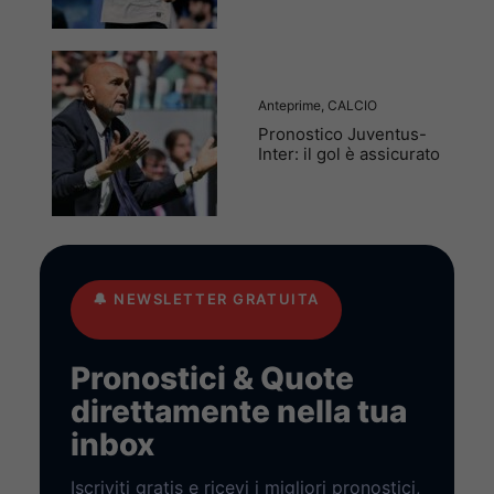
Anteprime
,
CALCIO
Pronostico Juventus-
Inter: il gol è assicurato
🔔
NEWSLETTER GRATUITA
Pronostici & Quote
direttamente nella tua
inbox
Iscriviti gratis e ricevi i migliori pronostici,