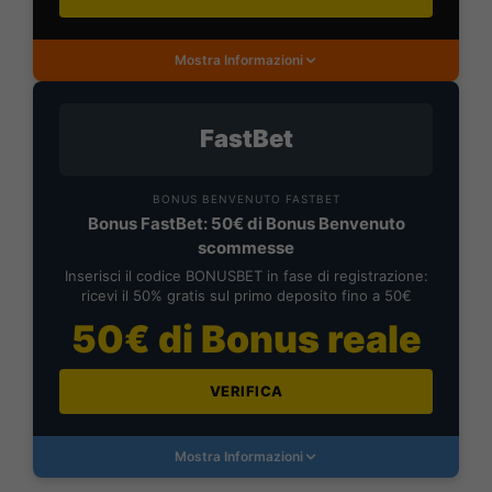
Mostra Informazioni
FastBet
BONUS BENVENUTO FASTBET
Bonus FastBet: 50€ di Bonus Benvenuto
scommesse
Inserisci il codice BONUSBET in fase di registrazione:
ricevi il 50% gratis sul primo deposito fino a 50€
50€ di Bonus reale
VERIFICA
Mostra Informazioni