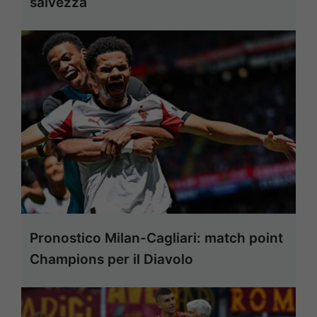
salvezza
Pronostico Milan-Cagliari: match point
Champions per il Diavolo