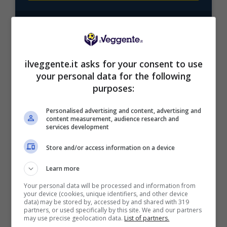
Mostra Informazioni
ilveggente.it asks for your consent to use
your personal data for the following
BONUS BENVENUTO LOTTOMATICA: 2050€
purposes:
Fino a 2050€ bonus scommesse e sport
Per i nuovi utenti della piattaforma: 100% fino a 50€ in
Personalised advertising and content, advertising and
Bonus Scommesse + 100% fino a 2000€ in Bonus
content measurement, audience research and
Sport
services development
2050€
Store and/or access information on a device
Learn more
VERIFICA
Your personal data will be processed and information from
your device (cookies, unique identifiers, and other device
Mostra Informazioni
data) may be stored by, accessed by and shared with 319
partners, or used specifically by this site. We and our partners
may use precise geolocation data.
List of partners.