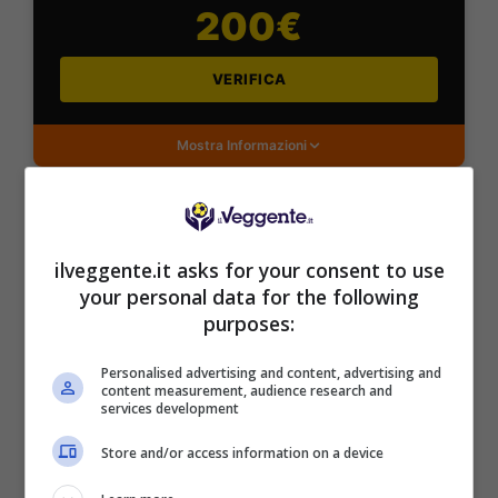
200€
VERIFICA
Mostra Informazioni
FastBet
ilveggente.it asks for your consent to use
BONUS BENVENUTO FASTBET
your personal data for the following
Bonus FastBet: 50€ di Bonus Benvenuto
purposes:
scommesse
Inserisci il codice BONUSBET in fase di registrazione:
Personalised advertising and content, advertising and
ricevi il 50% gratis sul primo deposito fino a 50€
content measurement, audience research and
services development
50€ di Bonus reale
Store and/or access information on a device
VERIFICA