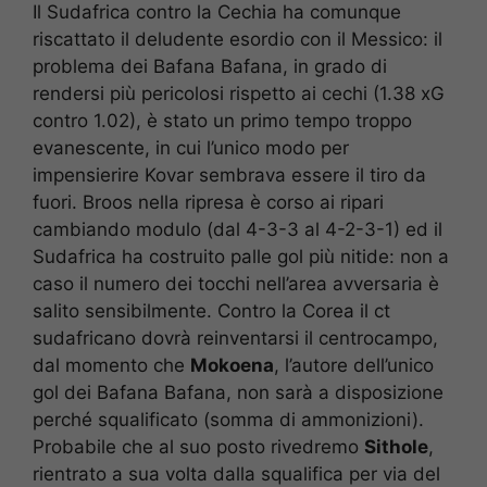
Il Sudafrica contro la Cechia ha comunque
riscattato il deludente esordio con il Messico: il
problema dei Bafana Bafana, in grado di
rendersi più pericolosi rispetto ai cechi (1.38 xG
contro 1.02), è stato un primo tempo troppo
evanescente, in cui l’unico modo per
impensierire Kovar sembrava essere il tiro da
fuori. Broos nella ripresa è corso ai ripari
cambiando modulo (dal 4-3-3 al 4-2-3-1) ed il
Sudafrica ha costruito palle gol più nitide: non a
caso il numero dei tocchi nell’area avversaria è
salito sensibilmente. Contro la Corea il ct
sudafricano dovrà reinventarsi il centrocampo,
dal momento che
Mokoena
, l’autore dell’unico
gol dei Bafana Bafana, non sarà a disposizione
perché squalificato (somma di ammonizioni).
Probabile che al suo posto rivedremo
Sithole
,
rientrato a sua volta dalla squalifica per via del