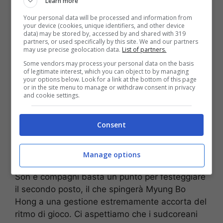
Learn more
Your personal data will be processed and information from
Mostra Informazioni
your device (cookies, unique identifiers, and other device
data) may be stored by, accessed by and shared with 319
partners, or used specifically by this site. We and our partners
Il pronostico
may use precise geolocation data.
List of partners.
Some vendors may process your personal data on the basis
of legitimate interest, which you can object to by managing
La Corea del Sud è una squadra decisamente
your options below. Look for a link at the bottom of this page
or in the site menu to manage or withdraw consent in privacy
più quadrata, solida ed abituata a gestire la
and cookie settings.
pressione di 90 minuti da dentro o fuori.
L’assenza per squalifica di Mokoena, oltretutto,
Consent
toglie al Sudafrica uno dei suoi fari geometrici:
con i Bafana Bafana costretti a scoprirsi alla
ricerca dell’unica vittoria utile, le letali transizioni
Manage options
delle Tigri Asiatiche faranno saltare il banco. A
Son e compagni basta un punto per festeggiare
il secondo posto, il che spingerà Myung Bo
Hong a una gestione estremamente accorta del
ritmo di gioco. Ci aspettiamo che i sudcoreani