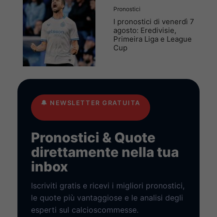
Pronostici
I pronostici di venerdì 7
agosto: Eredivisie,
Primeira Liga e League
Cup
🔔
NEWSLETTER GRATUITA
Pronostici & Quote
direttamente nella tua
inbox
Iscriviti gratis e ricevi i migliori pronostici,
le quote più vantaggiose e le analisi degli
esperti sul calcioscommesse.