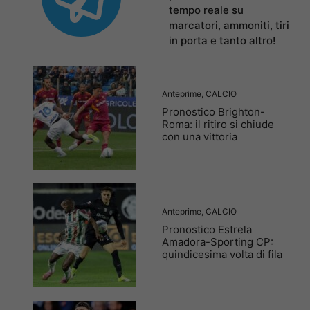
tempo reale su
marcatori, ammoniti, tiri
in porta e tanto altro!
Anteprime
,
CALCIO
Pronostico Brighton-
Roma: il ritiro si chiude
con una vittoria
Anteprime
,
CALCIO
Pronostico Estrela
Amadora-Sporting CP:
quindicesima volta di fila