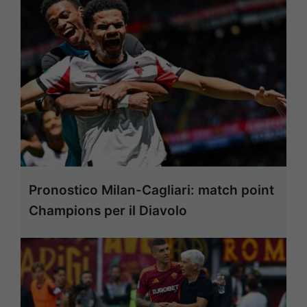
Pronostico Milan-Cagliari: match point
Champions per il Diavolo