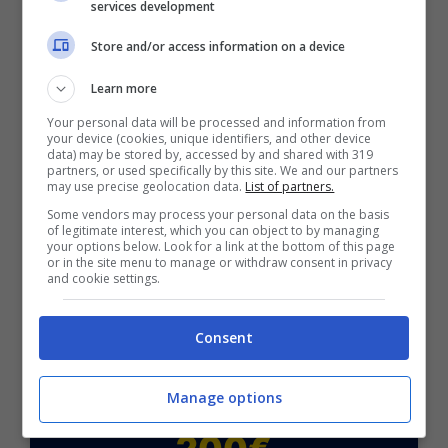
services development
Il “clamoroso”
Store and/or access information on a device
Learn more
•
2 + GOL
in
Panama-Croazia
,
Mondiali
,
Your personal data will be processed and information from
mercoledì ore 01:00
your device (cookies, unique identifiers, and other device
data) may be stored by, accessed by and shared with 319
partners, or used specifically by this site. We and our partners
may use precise geolocation data.
List of partners.
Some vendors may process your personal data on the basis
of legitimate interest, which you can object to by managing
your options below. Look for a link at the bottom of this page
or in the site menu to manage or withdraw consent in privacy
and cookie settings.
BONUS SPORTBET: 100€ SUBITO
Consent
Bonus 50€ SENZA deposito + fino a 50€ di
rimborso
Bonus 50€ senza deposito sport + fino a 50€ di
Manage options
bonus rimborso sul primo deposito