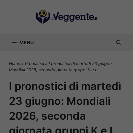
Vai
al
contenuto
MENU
Home
»
Pronostici
»
I pronostici di martedì 23 giugno:
Mondiali 2026, seconda giornata gruppi K e L
I pronostici di martedì
23 giugno: Mondiali
2026, seconda
giornata gruppi K e L