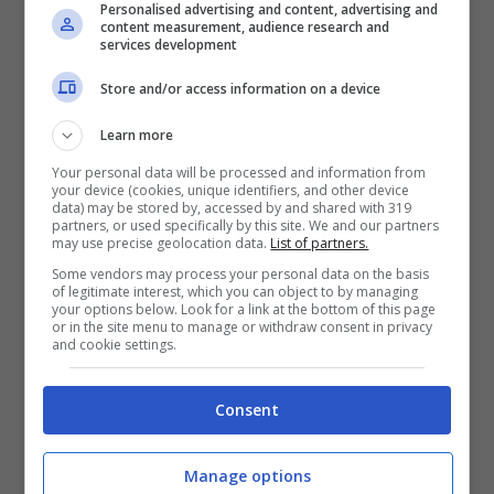
Personalised advertising and content, advertising and
content measurement, audience research and
services development
Store and/or access information on a device
Learn more
Your personal data will be processed and information from
your device (cookies, unique identifiers, and other device
data) may be stored by, accessed by and shared with 319
partners, or used specifically by this site. We and our partners
may use precise geolocation data.
List of partners.
Some vendors may process your personal data on the basis
of legitimate interest, which you can object to by managing
your options below. Look for a link at the bottom of this page
or in the site menu to manage or withdraw consent in privacy
ISCRIVITI al canale
TELEGRAM
per ricevere
and cookie settings.
GRATIS le notifiche con altri pronostici last
minute esclusivi anche su MARCATORI, TIRI E
Consent
AMMONITI:
CLICCA QUI
Le probabili formazioni di
Manage options