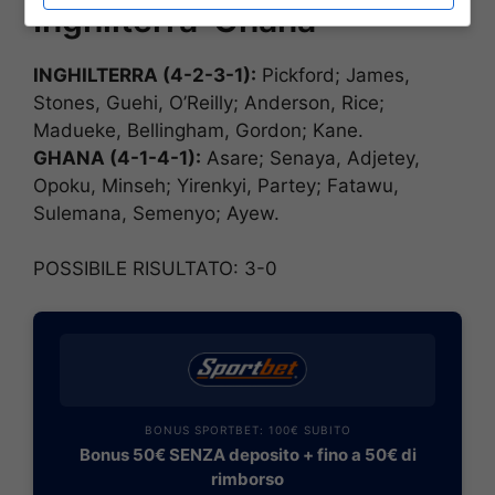
Inghilterra-Ghana
INGHILTERRA (4-2-3-1):
Pickford; James,
Stones, Guehi, O’Reilly; Anderson, Rice;
Madueke, Bellingham, Gordon; Kane.
GHANA (4-1-4-1
):
Asare; Senaya, Adjetey,
Opoku, Minseh; Yirenkyi, Partey; Fatawu,
Sulemana, Semenyo; Ayew.
POSSIBILE RISULTATO: 3-0
BONUS SPORTBET: 100€ SUBITO
Bonus 50€ SENZA deposito + fino a 50€ di
rimborso