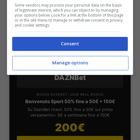
in Bonus Scommesse + 100% fino a 50€ in Bonus
Some vendors may process your personal data on the basis
Sport
of legitimate interest, which you can object to by managing
your options below. Look for a link at the bottom of this page
2050€
or in the site menu to manage or withdraw consent in privacy
and cookie settings.
VERIFICA
Consent
Mostra Informazioni
Manage options
DAZNBet
BONUS DAZNBET: 200€ REAL BONUS
Benvenuto Sport 50% fino a 50€ + 150€
Su DaznBet ricevi: 50% fino a 50€ sul primo
versamento+ 5€ a settimana fino a 150€
200€