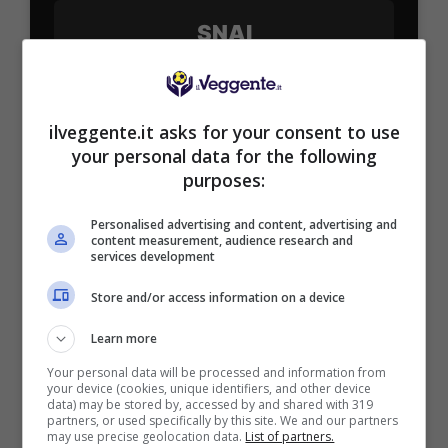
SNAI
Bonus Benvenuto Sport: fino a 1.000€
50% sul deposito fino a 50€
ilveggente.it asks for your consent to use
1000€
your personal data for the following
purposes:
VERIFICA
Personalised advertising and content, advertising and
content measurement, audience research and
services development
Mostra Informazioni
Store and/or access information on a device
PlanetWin365
Learn more
Your personal data will be processed and information from
your device (cookies, unique identifiers, and other device
BONUS PLANETWIN365: FINO A 2050€
data) may be stored by, accessed by and shared with 319
Planetwin365: 2050€ per sport e scommesse
partners, or used specifically by this site. We and our partners
may use precise geolocation data.
List of partners.
Iscrivendoti a PlanetWin365 ricevi: 100% fino a 2000€