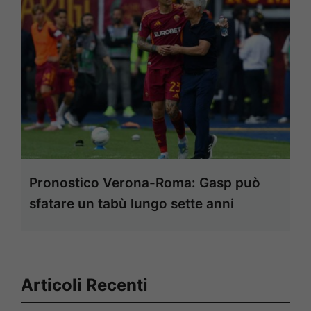
Pronostico Verona-Roma: Gasp può
sfatare un tabù lungo sette anni
Articoli Recenti