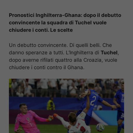
Pronostici Inghilterra-Ghana: dopo il debutto
convincente la squadra di Tuchel vuole
chiudere i conti. Le scelte
Un debutto convincente. Di quelli belli. Che
danno speranze a tutti. L’Inghilterra di
Tuchel
,
dopo averne rifilati quattro alla Croazia, vuole
chiudere i conti contro il Ghana.