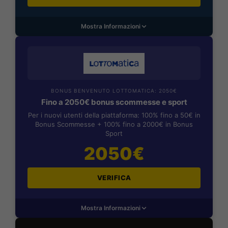
Mostra Informazioni
BONUS BENVENUTO LOTTOMATICA: 2050€
Fino a 2050€ bonus scommesse e sport
Per i nuovi utenti della piattaforma: 100% fino a 50€ in
Bonus Scommesse + 100% fino a 2000€ in Bonus
Sport
2050€
VERIFICA
Mostra Informazioni