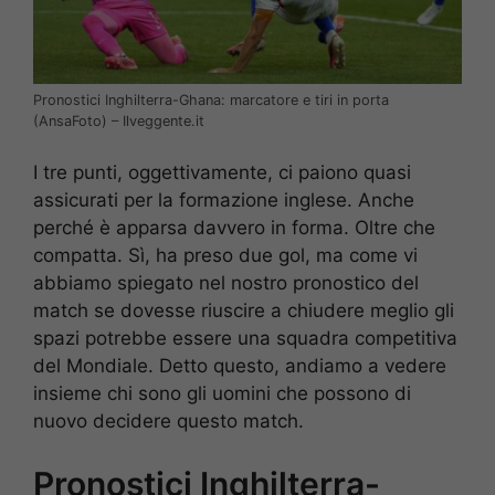
Pronostici Inghilterra-Ghana: marcatore e tiri in porta
(AnsaFoto) – Ilveggente.it
I tre punti, oggettivamente, ci paiono quasi
assicurati per la formazione inglese. Anche
perché è apparsa davvero in forma. Oltre che
compatta. Sì, ha preso due gol, ma come vi
abbiamo spiegato nel nostro pronostico del
match se dovesse riuscire a chiudere meglio gli
spazi potrebbe essere una squadra competitiva
del Mondiale. Detto questo, andiamo a vedere
insieme chi sono gli uomini che possono di
nuovo decidere questo match.
Pronostici Inghilterra-