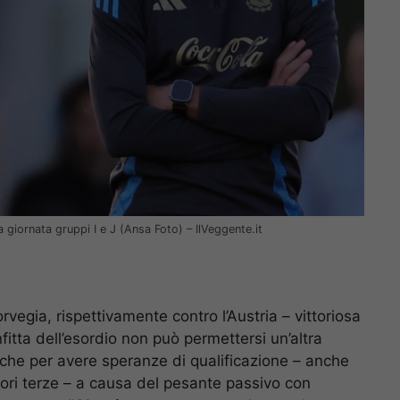
 giornata gruppi I e J (Ansa Foto) – IlVeggente.it
rvegia, rispettivamente contro l’Austria – vittoriosa
nfitta dell’esordio non può permettersi un’altra
 che per avere speranze di qualificazione – anche
ori terze – a causa del pesante passivo con