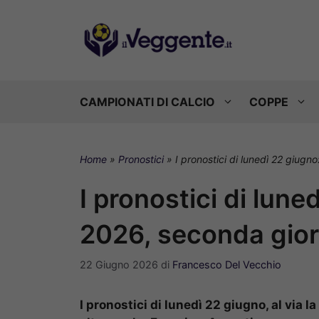
Vai
al
contenuto
CAMPIONATI DI CALCIO
COPPE
Home
»
Pronostici
»
I pronostici di lunedì 22 giugn
I pronostici di lune
2026, seconda giorn
22 Giugno 2026
di
Francesco Del Vecchio
I pronostici di lunedì 22 giugno, al via l