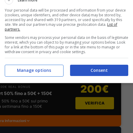
Learn more
 + 100% fino a 2000€ in Bonus
Your personal data will be processed and information from your device
(cookies, unique identifiers, and other device data) may be stored by,
accessed by and shared with 319 partners, or used specifically by this
ra Informazioni
site. We and our partners may use precise geolocation data.
List of
partners.
65: FINO A 2050€
2050€
Some vendors may process your personal data on the basis of legitimate
 2050€ per sport e scommesse
interest, which you can object to by managing your options below. Look
for a link at the bottom of this page or in the site menu to manage or
anetWin365 ricevi: 100% fino a 2000€
withdraw consent in privacy and cookie settings.
VERIFICA
se + 100% fino a 50€ in Bonus
Manage options
Consent
ra Informazioni
200€
200€ REAL BONUS
t 50% fino a 50€ + 150€
: 50% fino a 50€ sul primo
VERIFICA
 settimana fino a 150€
ra Informazioni