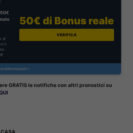
O
 50€
50€ di Bonus reale
nuto
VERIFICA
 di
i il
imo
0€
ra Informazioni
ere GRATIS le notifiche con altri pronostici su
QUI
4 CASA