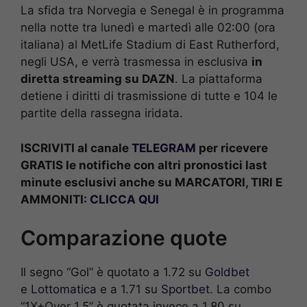
La sfida tra Norvegia e Senegal è in programma
nella notte tra lunedì e martedì alle 02:00 (ora
italiana) al MetLife Stadium di East Rutherford,
negli USA, e verrà trasmessa in esclusiva
in
diretta streaming su DAZN
. La piattaforma
detiene i diritti di trasmissione di tutte e 104 le
partite della rassegna iridata.
ISCRIVITI al canale
TELEGRAM
per ricevere
GRATIS le notifiche con altri pronostici last
minute esclusivi anche su MARCATORI, TIRI E
AMMONITI:
CLICCA QUI
Comparazione quote
Il segno “Gol” è quotato a 1.72 su
Goldbet
e
Lottomatica
e a 1.71 su
Sportbet
. La combo
“1X+Over 1.5” è quotata invece a 1.80 su