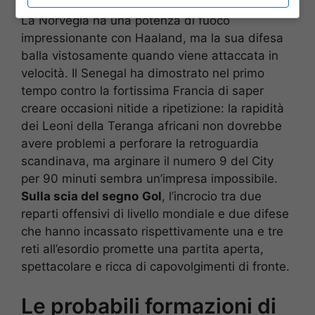
La Norvegia ha una potenza di fuoco
impressionante con Haaland, ma la sua difesa
balla vistosamente quando viene attaccata in
velocità. Il Senegal ha dimostrato nel primo
tempo contro la fortissima Francia di saper
creare occasioni nitide a ripetizione: la rapidità
dei Leoni della Teranga africani non dovrebbe
avere problemi a perforare la retroguardia
scandinava, ma arginare il numero 9 del City
per 90 minuti sembra un’impresa impossibile.
Sulla scia del segno
Gol
, l’incrocio tra due
reparti offensivi di livello mondiale e due difese
che hanno incassato rispettivamente una e tre
reti all’esordio promette una partita aperta,
spettacolare e ricca di capovolgimenti di fronte.
Le probabili formazioni di