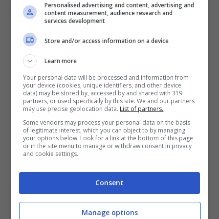
Mostra Informazioni
Personalised advertising and content, advertising and
content measurement, audience research and
services development
FastBet
Store and/or access information on a device
Learn more
BONUS BENVENUTO FASTBET
Bonus FastBet: 50€ di Bonus Benvenuto
Your personal data will be processed and information from
scommesse
your device (cookies, unique identifiers, and other device
data) may be stored by, accessed by and shared with 319
Inserisci il codice BONUSBET in fase di registrazione:
partners, or used specifically by this site. We and our partners
ricevi il 50% gratis sul primo deposito fino a 50€
may use precise geolocation data.
List of partners.
50€ di Bonus reale
Some vendors may process your personal data on the basis
of legitimate interest, which you can object to by managing
your options below. Look for a link at the bottom of this page
or in the site menu to manage or withdraw consent in privacy
VERIFICA
and cookie settings.
Mostra Informazioni
Consent
Il pronostico
Manage options