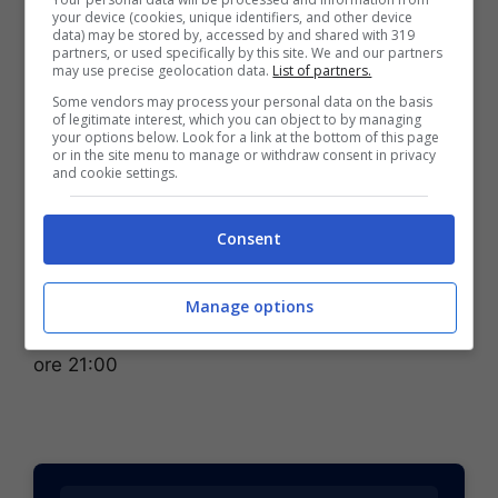
Belgio-Iran MULTIGOL 2-4 CASA
your device (cookies, unique identifiers, and other device
data) may be stored by, accessed by and shared with 319
Uruguay-Capo Verde MULTIGOL 1-3
partners, or used specifically by this site. We and our partners
Nuova Zelanda-Egitto MULTIGOL
may use precise geolocation data.
List of partners.
OSPITE 1-3
Some vendors may process your personal data on the basis
of legitimate interest, which you can object to by managing
your options below. Look for a link at the bottom of this page
Comparazione quota totale (Multigol):
or in the site menu to manage or withdraw consent in privacy
and cookie settings.
4.48
GOLDBET
;
4.23
SPORTBET
;
4.48
LOTTOMATICA
Consent
Il “clamoroso”
Manage options
•
1 + GOL
in
Belgio-Iran
,
Mondiali
, domenica
ore 21:00