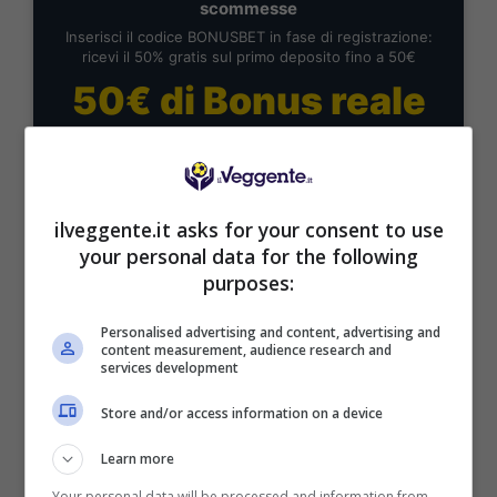
scommesse
Inserisci il codice BONUSBET in fase di registrazione:
ricevi il 50% gratis sul primo deposito fino a 50€
50€ di Bonus reale
VERIFICA
Mostra Informazioni
ilveggente.it asks for your consent to use
your personal data for the following
purposes:
ISCRIVITI al canale
TELEGRAM
per ricevere
GRATIS le notifiche con altri pronostici su
Personalised advertising and content, advertising and
MARCATORI, TIRI E AMMONITI:
CLICCA QUI
content measurement, audience research and
services development
Le proposte MULTIGOL
Store and/or access information on a device
Spagna-Arabia Saudita MULTIGOL 2-4
Learn more
CASA
Your personal data will be processed and information from