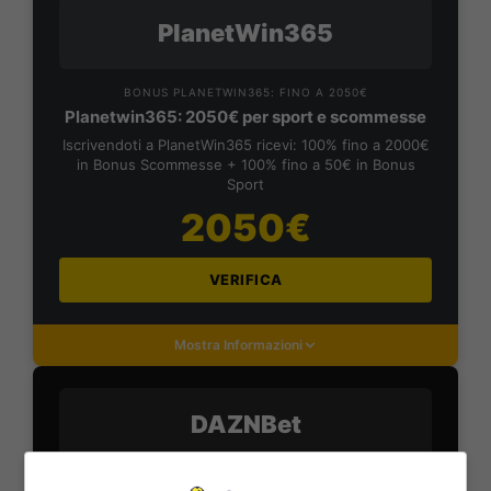
PlanetWin365
BONUS PLANETWIN365: FINO A 2050€
Planetwin365: 2050€ per sport e scommesse
Iscrivendoti a PlanetWin365 ricevi: 100% fino a 2000€
in Bonus Scommesse + 100% fino a 50€ in Bonus
Sport
2050€
VERIFICA
Mostra Informazioni
DAZNBet
BONUS DAZNBET: 200€ REAL BONUS