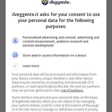
Benvenuto Sport 50% fino a 50€ + 150€
Su DaznBet ricevi: 50% fino a 50€ sul primo
ilveggente.it asks for your consent to use
versamento+ 5€ a settimana fino a 150€
your personal data for the following
200€
purposes:
VERIFICA
Personalised advertising and content, advertising and
content measurement, audience research and
services development
Mostra Informazioni
Store and/or access information on a device
Learn more
FastBet
Your personal data will be processed and information from
your device (cookies, unique identifiers, and other device
data) may be stored by, accessed by and shared with 319
BONUS BENVENUTO FASTBET
partners, or used specifically by this site. We and our partners
Bonus FastBet: 50€ di Bonus Benvenuto
may use precise geolocation data.
List of partners.
scommesse
Some vendors may process your personal data on the basis
Inserisci il codice BONUSBET in fase di registrazione:
of legitimate interest, which you can object to by managing
ricevi il 50% gratis sul primo deposito fino a 50€
your options below. Look for a link at the bottom of this page
or in the site menu to manage or withdraw consent in privacy