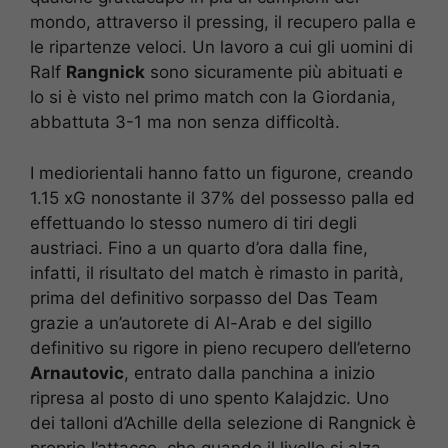
mondo, attraverso il pressing, il recupero palla e
le ripartenze veloci. Un lavoro a cui gli uomini di
Ralf
Rangnick
sono sicuramente più abituati e
lo si è visto nel primo match con la Giordania,
abbattuta 3-1 ma non senza difficoltà.
I mediorientali hanno fatto un figurone, creando
1.15 xG nonostante il 37% del possesso palla ed
effettuando lo stesso numero di tiri degli
austriaci. Fino a un quarto d’ora dalla fine,
infatti, il risultato del match è rimasto in parità,
prima del definitivo sorpasso del Das Team
grazie a un’autorete di Al-Arab e del sigillo
definitivo su rigore in pieno recupero dell’eterno
Arnautovic
, entrato dalla panchina a inizio
ripresa al posto di uno spento Kalajdzic. Uno
dei talloni d’Achille della selezione di Rangnick è
proprio l’attacco, che quando il livello si alza