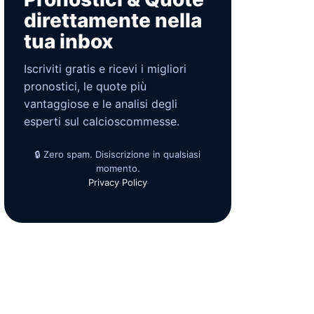
direttamente nella
tua inbox
Iscriviti gratis e ricevi i migliori
pronostici, le quote più
vantaggiose e le analisi degli
esperti sul calcioscommesse.
🔒 Zero spam. Disiscrizione in qualsiasi
momento.
Privacy Policy