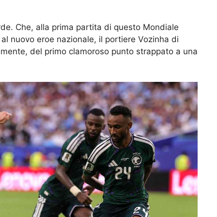
de. Che, alla prima partita di questo Mondiale
al nuovo eroe nazionale, il portiere Vozinha di
stamente, del primo clamoroso punto strappato a una