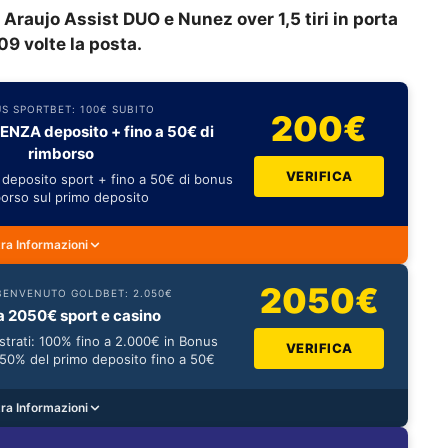
Araujo Assist DUO e Nunez over 1,5 tiri in porta
09 volte la posta.
S SPORTBET: 100€ SUBITO
200€
NZA deposito + fino a 50€ di
rimborso
VERIFICA
deposito sport + fino a 50€ di bonus
orso sul primo deposito
ra Informazioni
2050€
ENVENUTO GOLDBET: 2.050€
a 2050€ sport e casino
istrati: 100% fino a 2.000€ in Bonus
VERIFICA
0% del primo deposito fino a 50€
ra Informazioni