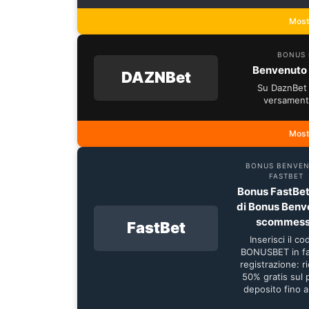
Most
BONUS 
Benvenuto 
DAZNBet
Su DaznBet 
versament
Most
BONUS BENVE
FASTBET
Bonus FastBet
di Bonus Benv
scommes
FastBet
Inserisci il co
BONUSBET in fa
registrazione: ric
50% gratis sul 
deposito fino 