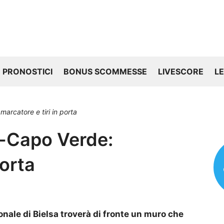
PRONOSTICI
BONUS SCOMMESSE
LIVESCORE
LE
arcatore e tiri in porta
y-Capo Verde:
porta
nale di Bielsa troverà di fronte un muro che