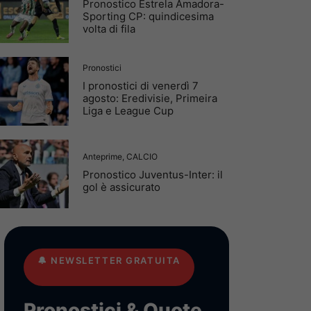
Pronostico Estrela Amadora-
Sporting CP: quindicesima
volta di fila
Pronostici
I pronostici di venerdì 7
agosto: Eredivisie, Primeira
Liga e League Cup
Anteprime
,
CALCIO
Pronostico Juventus-Inter: il
gol è assicurato
🔔
NEWSLETTER GRATUITA
Pronostici & Quote