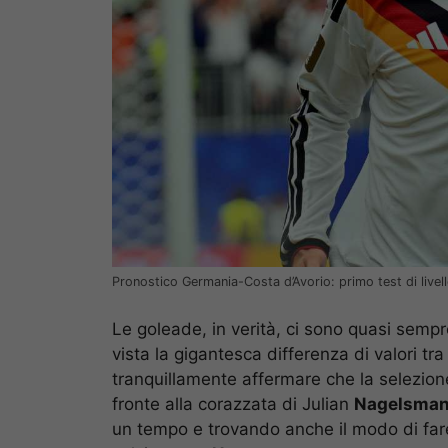
Pronostico Germania-Costa d’Avorio: primo test di livell
Le goleade, in verità, ci sono quasi sempr
vista la gigantesca differenza di valori tr
tranquillamente affermare che la selezion
fronte alla corazzata di Julian
Nagelsma
un tempo e trovando anche il modo di fare g