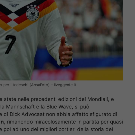
o per i tedeschi (AnsaFoto) – Ilveggente.it
e state nelle precedenti edizioni dei Mondiali, e
a la Mannschaft e la Blue Wave, si può
e di Dick Advocaat non abbia affatto sfigurato di
nn
, rimanendo miracolosamente in partita per quasi
ol ad uno dei migliori portieri della storia del