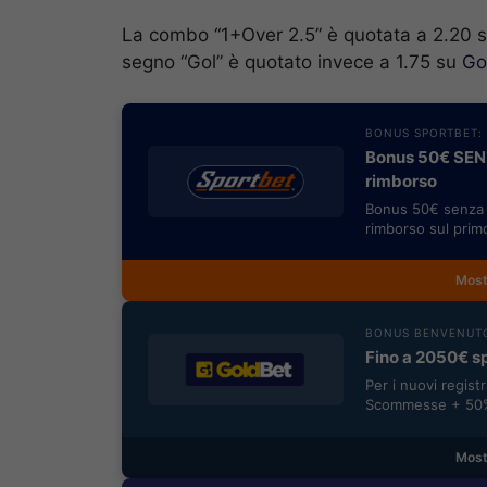
La combo “1+Over 2.5” è quotata a 2.20 
segno “Gol” è quotato invece a 1.75 su
Go
BONUS SPORTBET: 
Bonus 50€ SENZ
rimborso
Bonus 50€ senza 
rimborso sul prim
Most
BONUS BENVENUTO
Fino a 2050€ sp
Per i nuovi regist
Scommesse + 50% 
Most