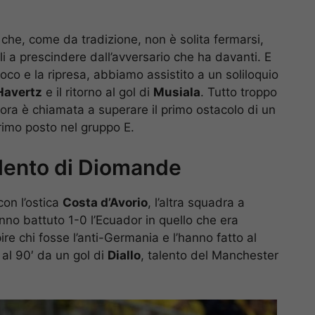
 che, come da tradizione, non è solita fermarsi,
i a prescindere dall’avversario che ha davanti. E
 gioco e la ripresa, abbiamo assistito a un soliloquio
Havertz
e il ritorno al gol di
Musiala
. Tutto troppo
ra è chiamata a superare il primo ostacolo di un
 primo posto nel gruppo E.
talento di Diomande
on l’ostica
Costa d’Avorio
, l’altra squadra a
anno battuto 1-0 l’Ecuador in quello che era
ire chi fosse l’anti-Germania e l’hanno fatto al
 al 90′ da un gol di
Diallo
, talento del Manchester