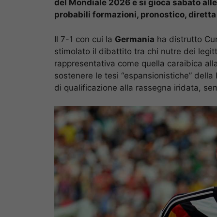
del Mondiale 2026 e si gioca sabato alle 
probabili formazioni, pronostico, diretta
Il 7-1 con cui la
Germania
ha distrutto Cu
stimolato il dibattito tra chi nutre dei leg
rappresentativa come quella caraibica alla
sostenere le tesi “espansionistiche” del
di qualificazione alla rassegna iridata, s