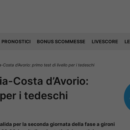
PRONOSTICI
BONUS SCOMMESSE
LIVESCORE
LE
Costa d’Avorio: primo test di livello per i tedeschi
a-Costa d’Avorio:
 per i tedeschi
lida per la seconda giornata della fase a gironi