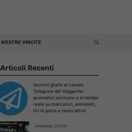
 NOSTRE VINCITE
Articoli Recenti
Iscriviti gratis al canale
Telegram del Veggente:
pronostici esclusivi e in tempo
reale su marcatori, ammoniti,
tiri in porta e tanto altro!
Anteprime
,
CALCIO