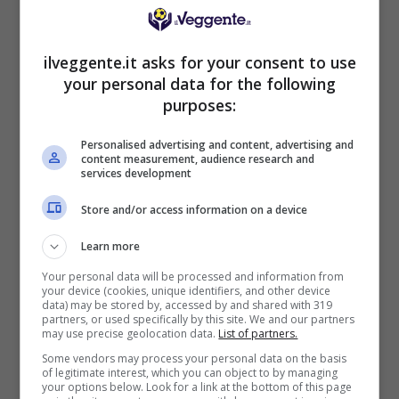
Il pronostico
ilveggente.it asks for your consent to use
L’Ecuador ha una qualità nettamente superiore
your personal data for the following
e sfrutterà la rabbia agonistica accumulata
purposes:
dopo i tre legni dell’esordio in una sfida in cui
non sono ammessi passi falsi. Gli uomini di
Personalised advertising and content, advertising and
Beccacece imporranno un ritmo insostenibile
content measurement, audience research and
services development
per la retroguardia caraibica, assicurando una
vittoria comoda e ricca di gol. Curaçao tende a
Store and/or access information on a device
reggere l’urto nella prima frazione grazie
all’orgoglio, per poi calare drasticamente alla
Learn more
distanza. La profondità della rosa ecuadoriana
Your personal data will be processed and information from
e il logorio fisico degli uomini di Advocaat
your device (cookies, unique identifiers, and other device
data) may be stored by, accessed by and shared with 319
potrebbero trasformare la ripresa in un
partners, or used specifically by this site. We and our partners
monologo della Tricolor. Occhio, dunque, al
may use precise geolocation data.
List of partners.
segno
Over 1.5 Casa Secondo Tempo
.
Some vendors may process your personal data on the basis
of legitimate interest, which you can object to by managing
your options below. Look for a link at the bottom of this page