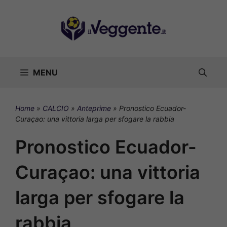
Vai
al
contenuto
MENU
Home
»
CALCIO
»
Anteprime
»
Pronostico Ecuador-
Curaçao: una vittoria larga per sfogare la rabbia
Pronostico Ecuador-
Curaçao: una vittoria
larga per sfogare la
rabbia