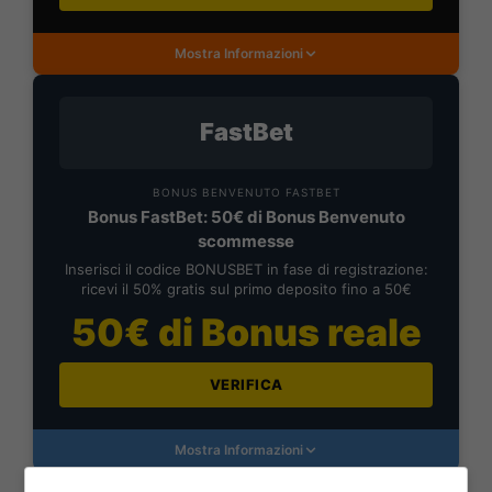
Mostra Informazioni
FastBet
BONUS BENVENUTO FASTBET
Bonus FastBet: 50€ di Bonus Benvenuto
scommesse
Inserisci il codice BONUSBET in fase di registrazione:
ricevi il 50% gratis sul primo deposito fino a 50€
50€ di Bonus reale
VERIFICA
Mostra Informazioni