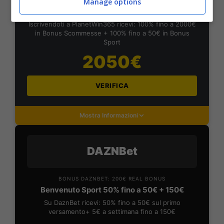
Manage options
Planetwin365: 2050€ per sport e scommesse
Iscrivendoti a PlanetWin365 ricevi: 100% fino a 2000€
in Bonus Scommesse + 100% fino a 50€ in Bonus
Sport
2050€
VERIFICA
Mostra Informazioni
DAZNBet
BONUS DAZNBET: 200€ REAL BONUS
Benvenuto Sport 50% fino a 50€ + 150€
Su DaznBet ricevi: 50% fino a 50€ sul primo
versamento+ 5€ a settimana fino a 150€