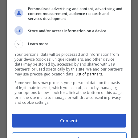
Mostra Informazioni
Personalised advertising and content, advertising and
content measurement, audience research and
services development
SNAI
Store and/or access information on a device
Learn more
Bonus Benvenuto Sport: fino a 1.000€
50% sul deposito fino a 50€
Your personal data will be processed and information from
your device (cookies, unique identifiers, and other device
1000€
data) may be stored by, accessed by and shared with 319
partners, or used specifically by this site. We and our partners
may use precise geolocation data.
List of partners.
VERIFICA
Some vendors may process your personal data on the basis
of legitimate interest, which you can object to by managing
your options below. Look for a link at the bottom of this page
or in the site menu to manage or withdraw consent in privacy
Mostra Informazioni
and cookie settings.
PlanetWin365
Consent
BONUS PLANETWIN365: FINO A 2050€