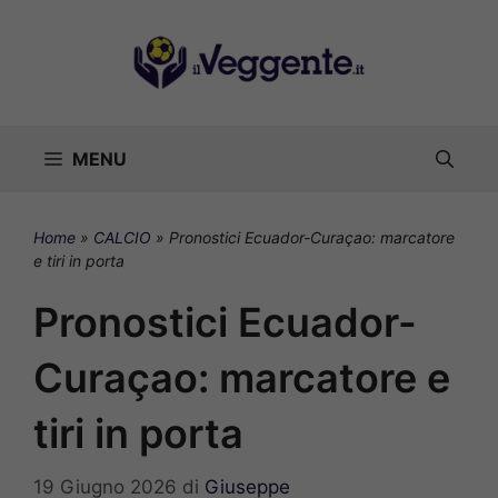
Vai
al
contenuto
MENU
Home
»
CALCIO
»
Pronostici Ecuador-Curaçao: marcatore
e tiri in porta
Pronostici Ecuador-
Curaçao: marcatore e
tiri in porta
19 Giugno 2026
di
Giuseppe