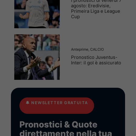
I pronostici di venerdì 7
agosto: Eredivisie,
Primeira Liga e League
Cup
Anteprime
,
CALCIO
Pronostico Juventus-
Inter: il gol è assicurato
🔔
NEWSLETTER GRATUITA
Pronostici & Quote
direttamente nella tua